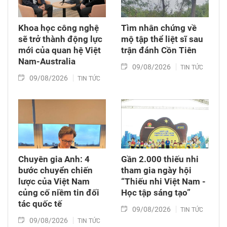
Khoa học công nghệ
Tìm nhân chứng về
sẽ trở thành động lực
mộ tập thể liệt sĩ sau
mới của quan hệ Việt
trận đánh Cồn Tiên
Nam-Australia
09/08/2026
TIN TỨC
09/08/2026
TIN TỨC
Chuyên gia Anh: 4
Gần 2.000 thiếu nhi
bước chuyển chiến
tham gia ngày hội
lược của Việt Nam
“Thiếu nhi Việt Nam -
củng cố niềm tin đối
Học tập sáng tạo”
tác quốc tế
09/08/2026
TIN TỨC
09/08/2026
TIN TỨC