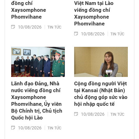
đồng chí
Việt Nam tại Lào
Xaysomphone
viếng đồng chí
Phomvihane
Xaysomphone
Phomvihane
10/08/2026
TIN TỨC
10/08/2026
TIN TỨC
Lãnh đạo Đảng, Nhà
Cộng đồng người Việt
nước viếng đồng chí
tại Kansai (Nhật Bản)
Xaysomphone
chủ động góp sức vào
Phomvihane, Ủy viên
hội nhập quốc tế
Bộ Chính trị, Chủ tịch
10/08/2026
TIN TỨC
Quốc hội Lào
10/08/2026
TIN TỨC