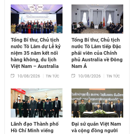
tiếp tục chuyến thăm cấp Nhà nước Australia
từ ngày 9-12/8, theo lời mời của Toàn quyền
Australia Sam Mostyn.
Tổng Bí thư, Chủ tịch
Tổng Bí thư, Chủ tịch
nước Tô Lâm dự Lễ kỷ
nước Tô Lâm tiếp Đặc
niệm 35 năm kết nối
phái viên của Chính
hàng không, du lịch
phủ Australia về Đông
Việt Nam – Australia
Nam Á
10/08/2026
10/08/2026
TIN TỨC
TIN TỨC
Lãnh đạo Thành phố
Đại sứ quán Việt Nam
Hồ Chí Minh viếng
và cộng đồng người