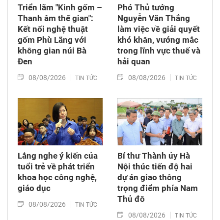
Triển lãm "Kinh gốm –
Phó Thủ tướng
Thanh âm thế gian":
Nguyễn Văn Thắng
Kết nối nghệ thuật
làm việc về giải quyết
gốm Phù Lãng với
khó khăn, vướng mắc
không gian núi Bà
trong lĩnh vực thuế và
Đen
hải quan
08/08/2026
08/08/2026
TIN TỨC
TIN TỨC
Lắng nghe ý kiến của
Bí thư Thành ủy Hà
tuổi trẻ về phát triển
Nội thúc tiến độ hai
khoa học công nghệ,
dự án giao thông
giáo dục
trọng điểm phía Nam
Thủ đô
08/08/2026
TIN TỨC
08/08/2026
TIN TỨC