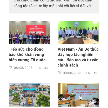
tỉnh cùng đoàn công tác đến kiểm tra đột xuất
công tác tổ chức lấy mẫu hài cốt liệt sĩ đối với
mộ chưa xác định được thông tin tại Nghĩa
trang Liệt sĩ Bình Thuận (xã Hồng Sơn), đồng
thời tặng quà cho cán bộ, chiến sĩ tham gia
công tác lấy mẫu tại đây.
Tiếp sức cho đồng
Việt Nam - Ấn Độ thúc
bào khó khăn vùng
đẩy hợp tác nghiên
biên cương Tổ quốc
cứu, đào tạo và tư vấn
chính sách
08/08/2026
TIN TỨC
08/08/2026
TIN TỨC