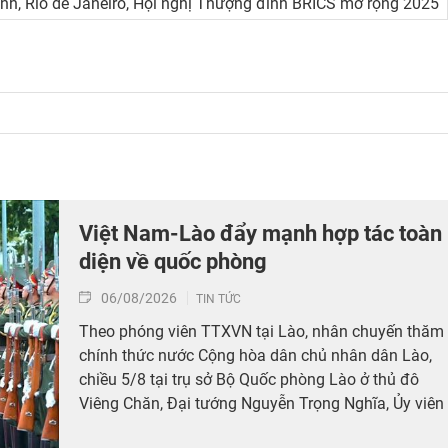
nh, Rio de Janeiro, Hội nghị Thượng đỉnh BRICS mở rộng 2025
Việt Nam-Lào đẩy mạnh hợp tác toàn
diện về quốc phòng
06/08/2026
TIN TỨC
Theo phóng viên TTXVN tại Lào, nhân chuyến thăm
chính thức nước Cộng hòa dân chủ nhân dân Lào,
chiều 5/8 tại trụ sở Bộ Quốc phòng Lào ở thủ đô
Viêng Chăn, Đại tướng Nguyễn Trọng Nghĩa, Ủy viên
Bộ Chính trị, Bí thư Trung ương Đảng, Ủy viên