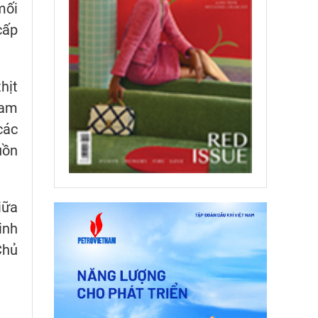
mối
cấp
hịt
Nam
các
uồn
iữa
inh
Chủ