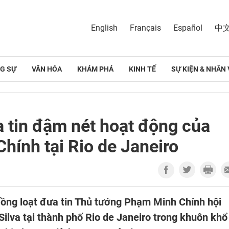
English
Français
Español
中
G SỰ
VĂN HÓA
KHÁM PHÁ
KINH TẾ
SỰ KIỆN & NHÂN 
a tin đậm nét hoạt động của
ính tại Rio de Janeiro
 đồng loạt đưa tin Thủ tướng Phạm Minh Chính hội
Silva tại thành phố Rio de Janeiro trong khuôn khổ