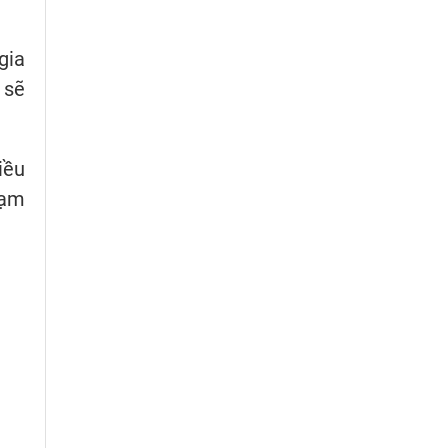
gia
 sẽ
iều
hạm