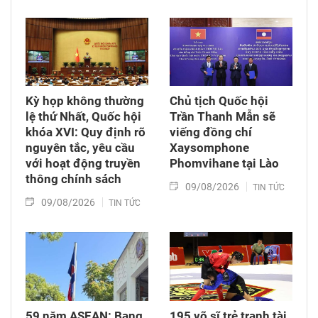
Nam Tô Lâm cùng Đoàn đại biểu cấp cao Việt
Nam rời Thủ đô Hà Nội lên đường thăm cấp
Nhà nước tới Australia và New Zealand từ ngày
9 - 14/8/2026.
Kỳ họp không thường
Chủ tịch Quốc hội
lệ thứ Nhất, Quốc hội
Trần Thanh Mẫn sẽ
khóa XVI: Quy định rõ
viếng đồng chí
nguyên tắc, yêu cầu
Xaysomphone
với hoạt động truyền
Phomvihane tại Lào
thông chính sách
09/08/2026
TIN TỨC
09/08/2026
TIN TỨC
59 năm ASEAN: Bang
195 võ sĩ trẻ tranh tài