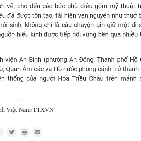
sơn vẽ, cho đến các bức phù điêu gốm mỹ thuật t
u đã được tôn tạo, tái hiện vẹn nguyên như thuở 
ồi sinh, không chỉ là câu chuyện gìn giữ một di 
guồn hiếu kính được tiếp nối vững bền qua nhiều 
ệnh viện An Bình (phường An Đông, Thành phố Hồ 
từ, Quan Âm các và Hồ nước phong cảnh trở thành 
yền thống của người Hoa Triều Châu trên mảnh 
nh Việt Nam/TTXVN