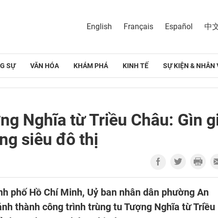
English
Français
Español
中
G SỰ
VĂN HÓA
KHÁM PHÁ
KINH TẾ
SỰ KIỆN & NHÂN 
ng Nghĩa từ Triều Châu: Gìn g
ng siêu đô thị
nh phố Hồ Chí Minh, Uỷ ban nhân dân phường An
nh thành công trình trùng tu Tượng Nghĩa từ Triều