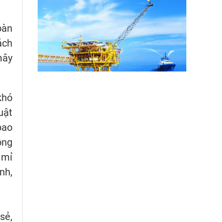
oàn
ách
mây
khó
uật
bao
ông
 mỉ
nh,
sẻ,