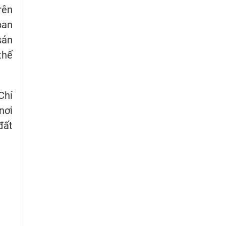
rên
ban
sản
thế
Chí
nơi
đất