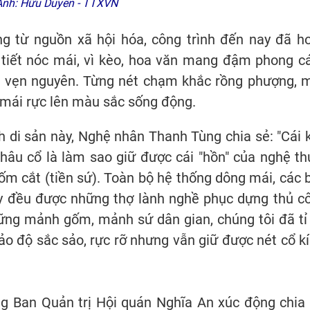
Ảnh: Hữu Duyên - TTXVN
ng từ nguồn xã hội hóa, công trình đến nay đã h
iết nóc mái, vì kèo, hoa văn mang đậm phong c
ện vẹn nguyên. Từng nét chạm khắc rồng phượng, 
 mái rực lên màu sắc sống động.
nh di sản này, Nghệ nhân Thanh Tùng chia sẻ: "Cái 
Châu cổ là làm sao giữ được cái "hồn" của nghệ th
m cắt (tiền sứ). Toàn bộ hệ thống dông mái, các 
ày đều được những thợ lành nghề phục dựng thủ c
hững mảnh gốm, mảnh sứ dân gian, chúng tôi đã tỉ
ảo độ sắc sảo, rực rỡ nhưng vẫn giữ được nét cổ kí
ng Ban Quản trị Hội quán Nghĩa An xúc động chia 