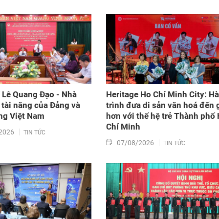
– Thái Lan (6/8/1976 – 6/8/2026).
 Lê Quang Đạo - Nhà
Heritage Ho Chí Minh City: H
 tài năng của Đảng và
trình đưa di sản văn hoá đến 
g Việt Nam​
hơn với thế hệ trẻ Thành phố
Chí Minh
2026
TIN TỨC
07/08/2026
TIN TỨC