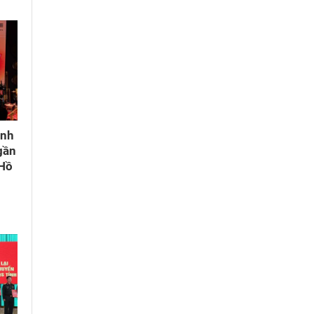
ành
gần
 Hồ