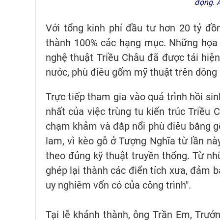
động. 
Với tổng kinh phí đầu tư hơn 20 tỷ đồ
thành 100% các hạng mục. Những họa t
nghệ thuật Triều Châu đã được tái hi
nước, phù điêu gốm mỹ thuật trên dông
Trực tiếp tham gia vào quá trình hồi si
nhất của việc trùng tu kiến trúc Triều 
chạm khảm và đắp nổi phù điêu bằng gố
lam, vì kèo gỗ ở Tượng Nghĩa từ lần n
theo đúng kỹ thuật truyền thống. Từ n
ghép lại thành các điển tích xưa, đảm b
uy nghiêm vốn có của công trình".
Tại lễ khánh thành, ông Trần Em, Trưở