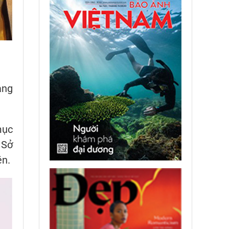
ang
mục
 Sở
ện.