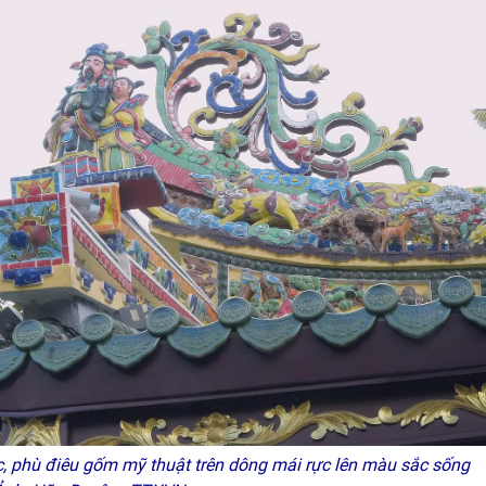
 phù điêu gốm mỹ thuật trên dông mái rực lên màu sắc sống