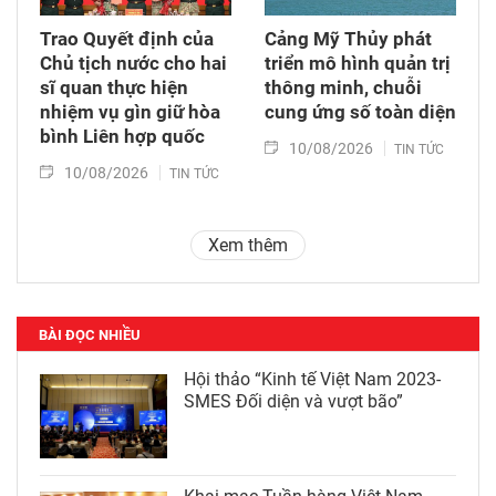
Trao Quyết định của
Cảng Mỹ Thủy phát
Chủ tịch nước cho hai
triển mô hình quản trị
sĩ quan thực hiện
thông minh, chuỗi
nhiệm vụ gìn giữ hòa
cung ứng số toàn diện
bình Liên hợp quốc
10/08/2026
TIN TỨC
10/08/2026
TIN TỨC
Xem thêm
BÀI ĐỌC NHIỀU
Hội thảo “Kinh tế Việt Nam 2023-
SMES Đối diện và vượt bão”