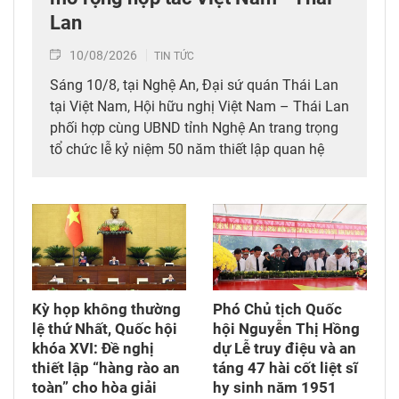
Lan
10/08/2026
TIN TỨC
Sáng 10/8, tại Nghệ An, Đại sứ quán Thái Lan
tại Việt Nam, Hội hữu nghị Việt Nam – Thái Lan
phối hợp cùng UBND tỉnh Nghệ An trang trọng
tổ chức lễ kỷ niệm 50 năm thiết lập quan hệ
ngoại giao Việt Nam – Thái Lan (6/8/1976 –
6/8/2026), đánh dấu cột mốc nửa thế kỷ của
mối thân tình giữa hai dân tộc Việt Nam và
Thái Lan.
Kỳ họp không thường
Phó Chủ tịch Quốc
lệ thứ Nhất, Quốc hội
hội Nguyễn Thị Hồng
khóa XVI: Đề nghị
dự Lễ truy điệu và an
thiết lập “hàng rào an
táng 47 hài cốt liệt sĩ
toàn” cho hòa giải
hy sinh năm 1951