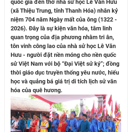
quốc gia đền thờ nhà sử học Lê Văn Hưu
(xã Thiệu Trung, tỉnh Thanh Hóa) nhân kỷ
niệm 704 năm Ngày mất của ông (1322 -
2026). Đây là sự kiện văn hóa, tâm linh
quan trọng của địa phương nhằm tri ân,
tôn vinh công lao của nhà sử học Lê Văn
Hưu - người đặt nền móng cho nền quốc
sử Việt Nam với bộ “Đại Việt sử ký”; đồng
thời giáo dục truyền thống yêu nước, hiếu
học và quảng bá giá trị di tích lịch sử văn
hóa của quê hương.