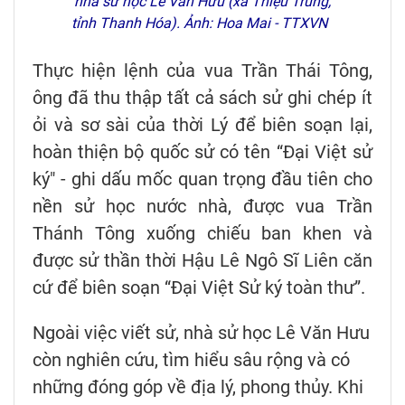
nhà sử học Lê Văn Hưu (xã Thiệu Trung,
tỉnh Thanh Hóa). Ảnh: Hoa Mai - TTXVN
Thực hiện lệnh của vua Trần Thái Tông,
ông đã thu thập tất cả sách sử ghi chép ít
ỏi và sơ sài của thời Lý để biên soạn lại,
hoàn thiện bộ quốc sử có tên “Đại Việt sử
ký" - ghi dấu mốc quan trọng đầu tiên cho
nền sử học nước nhà, được vua Trần
Thánh Tông xuống chiếu ban khen và
được sử thần thời Hậu Lê Ngô Sĩ Liên căn
cứ để biên soạn “Đại Việt Sử ký toàn thư”.
Ngoài việc viết sử, nhà sử học Lê Văn Hưu
còn nghiên cứu, tìm hiểu sâu rộng và có
những đóng góp về địa lý, phong thủy. Khi