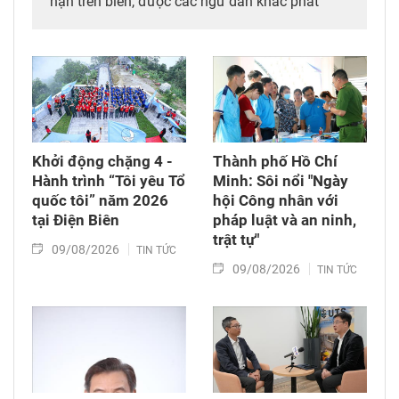
nạn trên biển, được các ngư dân khác phát
hiện, cứu vớt và đưa vào bờ an toàn.
Khởi động chặng 4 -
Thành phố Hồ Chí
Hành trình “Tôi yêu Tổ
Minh: Sôi nổi "Ngày
quốc tôi” năm 2026
hội Công nhân với
tại Điện Biên
pháp luật và an ninh,
trật tự"
09/08/2026
TIN TỨC
09/08/2026
TIN TỨC