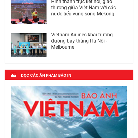
Hình thành trục kết nối, giao
thương giữa Việt Nam với các
nước tiểu vùng sông Mekong
Vietnam Airlines khai trương
đường bay thẳng Hà Nội -
Melbourne
ĐỌC CÁC ẤN PHẨM BÁO IN