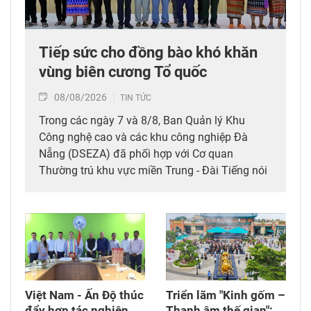
Tiếp sức cho đồng bào khó khăn
vùng biên cương Tổ quốc
08/08/2026
TIN TỨC
Trong các ngày 7 và 8/8, Ban Quản lý Khu
Công nghệ cao và các khu công nghiệp Đà
Nẵng (DSEZA) đã phối hợp với Cơ quan
Thường trú khu vực miền Trung - Đài Tiếng nói
Việt Nam (VOV Miền Trung) và các đơn vị đồng
hành tổ chức chương trình từ thiện, tiếp sức
cho đồng bào nghèo tại xã biên giới Hùng Sơn
(thành phố Đà Nẵng).
Việt Nam - Ấn Độ thúc
Triển lãm "Kinh gốm –
đẩy hợp tác nghiên
Thanh âm thế gian":