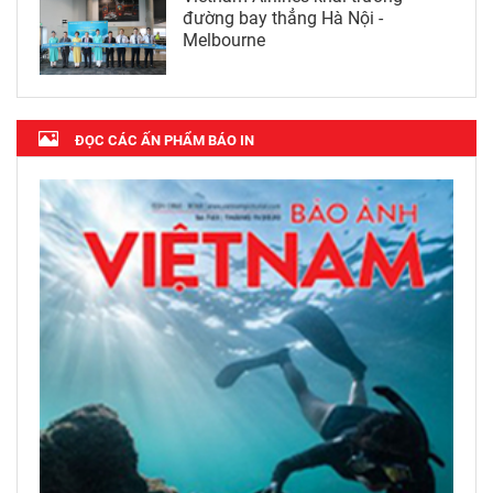
đường bay thẳng Hà Nội -
Melbourne
ĐỌC CÁC ẤN PHẨM BÁO IN