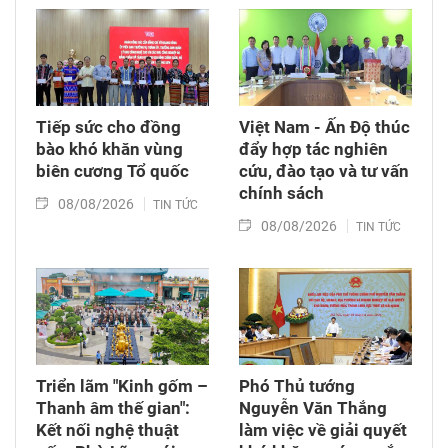
thời tặng quà cho cán bộ, chiến sĩ tham gia
công tác lấy mẫu tại đây.
Tiếp sức cho đồng
Việt Nam - Ấn Độ thúc
bào khó khăn vùng
đẩy hợp tác nghiên
biên cương Tổ quốc
cứu, đào tạo và tư vấn
chính sách
08/08/2026
TIN TỨC
08/08/2026
TIN TỨC
Triển lãm "Kinh gốm –
Phó Thủ tướng
Thanh âm thế gian":
Nguyễn Văn Thắng
Kết nối nghệ thuật
làm việc về giải quyết