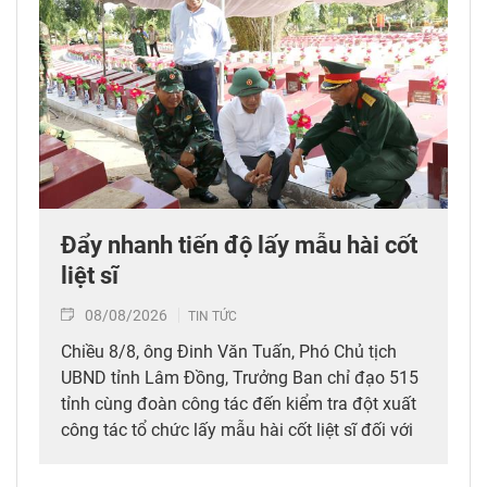
Đẩy nhanh tiến độ lấy mẫu hài cốt
liệt sĩ
08/08/2026
TIN TỨC
Chiều 8/8, ông Đinh Văn Tuấn, Phó Chủ tịch
UBND tỉnh Lâm Đồng, Trưởng Ban chỉ đạo 515
tỉnh cùng đoàn công tác đến kiểm tra đột xuất
công tác tổ chức lấy mẫu hài cốt liệt sĩ đối với
mộ chưa xác định được thông tin tại Nghĩa
trang Liệt sĩ Bình Thuận (xã Hồng Sơn), đồng