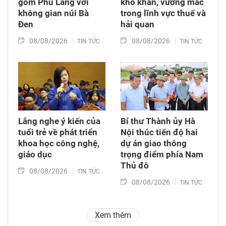
gốm Phù Lãng với
khó khăn, vướng mắc
không gian núi Bà
trong lĩnh vực thuế và
Đen
hải quan
08/08/2026
08/08/2026
TIN TỨC
TIN TỨC
Lắng nghe ý kiến của
Bí thư Thành ủy Hà
tuổi trẻ về phát triển
Nội thúc tiến độ hai
khoa học công nghệ,
dự án giao thông
giáo dục
trọng điểm phía Nam
Thủ đô
08/08/2026
TIN TỨC
08/08/2026
TIN TỨC
Xem thêm