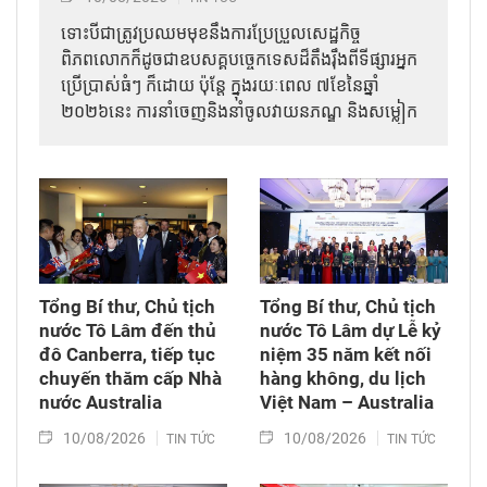
ទោះបីជាត្រូវប្រឈមមុខនឹងការប្រែប្រួលសេដ្ឋកិច្ច
ពិភពលោកក៏ដូចជាឧបសគ្គបច្ចេកទេសដ៏តឹងរ៉ឹងពីទីផ្សារអ្នក
ប្រើប្រាស់ធំៗ ក៏ដោយ ប៉ុន្តែ ក្នុងរយៈពេល ៧ខែនៃឆ្នាំ
២០២៦នេះ ការនាំចេញនិងនាំចូលវាយនភណ្ឌ និងសម្លៀក
បំពាក់របស់វៀតណាម នៅតែបន្តកត់ត្រាកំណើនវិជ្ជមាន។
Tổng Bí thư, Chủ tịch
Tổng Bí thư, Chủ tịch
nước Tô Lâm đến thủ
nước Tô Lâm dự Lễ kỷ
đô Canberra, tiếp tục
niệm 35 năm kết nối
chuyến thăm cấp Nhà
hàng không, du lịch
nước Australia
Việt Nam – Australia
10/08/2026
10/08/2026
TIN TỨC
TIN TỨC