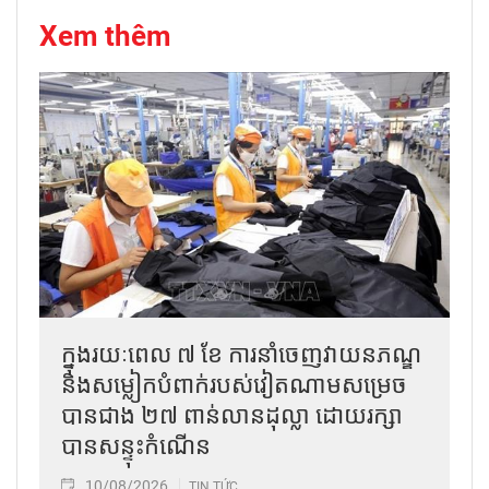
Xem thêm
ក្នុងរយៈពេល ៧ ខែ ការនាំចេញវាយនភណ្ឌ
និងសម្លៀកបំពាក់របស់វៀតណាមសម្រេច
បានជាង ២៧ ពាន់លានដុល្លា ដោយរក្សា
បានសន្ទុះកំណើន
10/08/2026
TIN TỨC