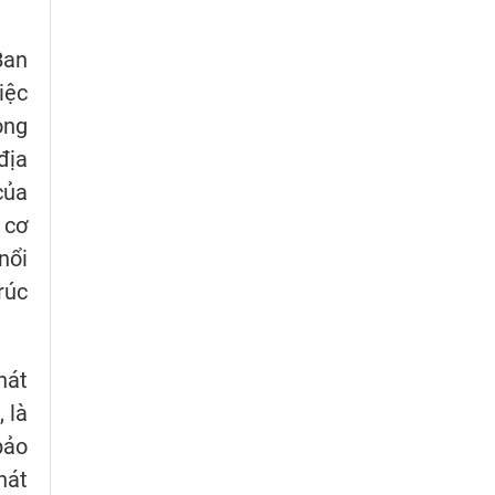
Ban
iệc
ong
địa
của
 cơ
nổi
rúc
hát
 là
bảo
hát