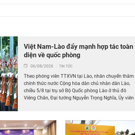
Việt Nam-Lào đẩy mạnh hợp tác toàn
diện về quốc phòng
06/08/2026
TIN TỨC
Theo phóng viên TTXVN tại Lào, nhân chuyến thăm
chính thức nước Cộng hòa dân chủ nhân dân Lào,
chiều 5/8 tại trụ sở Bộ Quốc phòng Lào ở thủ đô
Viêng Chăn, Đại tướng Nguyễn Trọng Nghĩa, Ủy viên
Bộ Chính trị, Bí thư Trung ương Đảng, Ủy viên
Thường vụ Quân ủy Trung ương, Chủ nhiệm Tổng
cục Chính trị Quân đội nhân dân Việt Nam và Đoàn
cán bộ chính trị Quân đội nhân dân Việt Nam đã đế
chào xã giao Đại tướng Khamliang Outhakaysone,