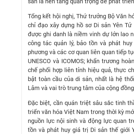
sản là nền tảng quan trọng để phát triể
Tổng kết hội nghị, Thứ trưởng Bộ Văn h
chỉ đạo xây dựng hồ sơ Di sản Yên Tử
được ghi danh là niềm vinh dự lớn lao n
công tác quản lý, bảo tồn và phát huy 
phương và các cơ quan liên quan tiếp tụ
UNESCO và ICOMOS; khẩn trương hoàn t
chế phối hợp liên tỉnh hiệu quả, thực c
bật toàn cầu của di sản, nhất là hệ thố
Lâm và vai trò trung tâm của cộng đồng 
Đặc biệt, cần quán triệt sâu sắc tinh 
triển văn hóa Việt Nam trong thời kỳ mới
nguồn lực nội sinh và động lực quan t
tồn và phát huy giá trị Di sản thế giới