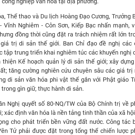
n công nghiệp văn hóa tại địa phương.
óa, Thể thao và Du lịch Hoàng Đạo Cương, Trưởng 
 - Vĩnh Nghiêm - Côn Sơn, Kiếp Bạc nhấn mạnh, v
hưng đồng thời cũng đặt ra trách nhiệm rất lớn tr
giá trị di sản thế giới. Ban Chỉ đạo đề nghị các 
c tập trung triển khai nghiêm túc các khuyến nghị 
hiện Kế hoạch quản lý di sản thế giới; xây dựng
hất; tăng cường nghiên cứu chuyên sâu các giá trị 
ng di sản văn hóa phi vật thể gắn với Phật giáo T
trong gìn giữ, thực hành di sản.
thần Nghị quyết số 80-NQ/TW của Bộ Chính trị về p
; xác định văn hóa là nền tảng tinh thần của xã hội,
rọng cho phát triển bền vững đất nước. Công tác 
 Yên Tử phải được đặt trong tổng thể chiến lược p