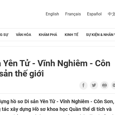
English
Français
Español
中
G SỰ
VĂN HÓA
KHÁM PHÁ
KINH TẾ
SỰ KIỆN & NHÂN 
a Yên Tử - Vĩnh Nghiêm - Côn
sản thế giới
dựng hồ sơ Di sản Yên Tử - Vĩnh Nghiêm - Côn Sơn,
 tác xây dựng Hồ sơ khoa học Quần thể di tích và