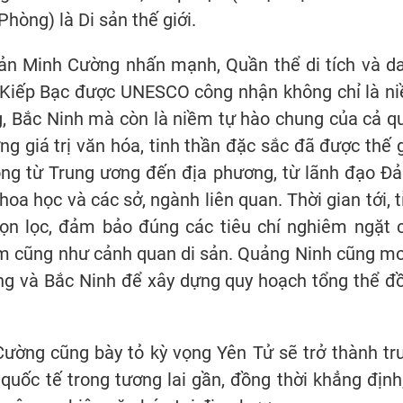
hòng) là Di sản thế giới.
Quản Minh Cường nhấn mạnh, Quần thể di tích và d
, Kiếp Bạc được UNESCO công nhận không chỉ là n
g, Bắc Ninh mà còn là niềm tự hào chung của cả q
ng giá trị văn hóa, tinh thần đặc sắc đã được thế g
òng từ Trung ương đến địa phương, từ lãnh đạo Đả
oa học và các sở, ngành liên quan. Thời gian tới, t
họn lọc, đảm bảo đúng các tiêu chí nghiêm ngặt 
ệm cũng như cảnh quan di sản. Quảng Ninh cũng m
ng và Bắc Ninh để xây dựng quy hoạch tổng thể đ
ường cũng bày tỏ kỳ vọng Yên Tử sẽ trở thành tr
quốc tế trong tương lai gần, đồng thời khẳng định,