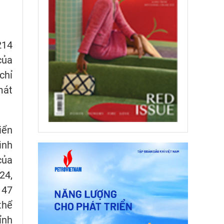
214
của
chỉ
mát
iển
ình
của
24,
 47
thể
ỉnh