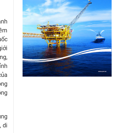
anh
iềm
uốc
iới
ng,
ỉnh
của
ong
ồng
ung
 di