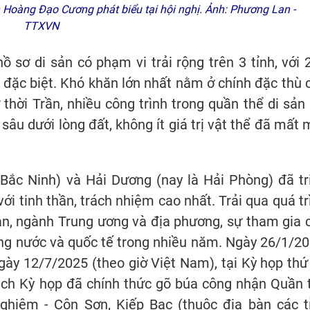
h Hoàng Đạo Cương phát biểu tại hội nghị. Ảnh: Phương Lan -
TTXVN
 sơ di sản có phạm vi trải rộng trên 3 tỉnh, với 
ia đặc biệt. Khó khăn lớn nhất nằm ở chính đặc thù 
 thời Trần, nhiều công trình trong quần thể di sản 
sâu dưới lòng đất, không ít giá trị vật thể đã mất 
 Bắc Ninh) và Hải Dương (nay là Hải Phòng) đã tr
ới tinh thần, trách nhiệm cao nhất. Trải qua quá tr
an, ngành Trung ương và địa phương, sự tham gia 
ng nước và quốc tế trong nhiều năm. Ngày 26/1/20
ày 12/7/2025 (theo giờ Việt Nam), tại Kỳ họp thứ
tịch Kỳ họp đã chính thức gõ búa công nhận Quần 
Nghiêm - Côn Sơn, Kiếp Bạc (thuộc địa bàn các t