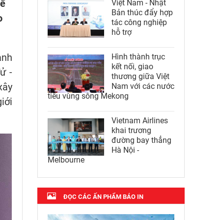
hế
Việt Nam - Nhật
Bản thúc đẩy hợp
o
tác công nghiệp
hỗ trợ
ành
Hình thành trục
kết nối, giao
ử -
thương giữa Việt
xây
Nam với các nước
tiểu vùng sông Mekong
iới
Vietnam Airlines
khai trương
đường bay thẳng
Hà Nội -
Melbourne
ĐỌC CÁC ẤN PHẨM BÁO IN