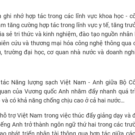
n ghi nhớ hợp tác trong các lĩnh vực khoa học - c
 tăng cường hợp tác trong lĩnh vực y tế, tăng trư
a sẻ tri thức và kinh nghiệm, đào tạo nguồn nhân 
hiên cứu và thương mại hóa công nghệ thông qua 
u, trường đại học, cơ quan nhà nước và doanh ngh
ối tác Năng lượng sạch Việt Nam - Anh giữa Bộ C
quan của Vương quốc Anh nhằm đẩy nhanh quá tr
p và có khả năng chống chịu cao ở cả hai nước…
hỗ trợ Việt Nam trong việc thúc đẩy giảng dạy và 
iếng Anh trở thành ngôn ngữ thứ hai trong các trư
 phát triển nhân tài thông qua hợp tác giữa các