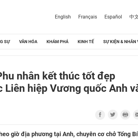
English
Français
Español
中
G SỰ
VĂN HÓA
KHÁM PHÁ
KINH TẾ
SỰ KIỆN & NHÂN 
Phu nhân kết thúc tốt đẹp
c Liên hiệp Vương quốc Anh v
heo giờ địa phương tại Anh, chuyên cơ chở Tổng Bí