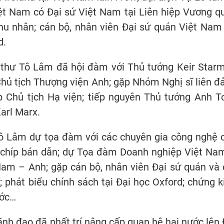
ệt Nam có Đại sứ Việt Nam tại Liên hiệp Vương q
u nhân; cán bộ, nhân viên Đại sứ quán Việt Nam 
d.
 thư Tô Lâm đã hội đàm với Thủ tướng Keir Starm
hủ tịch Thượng viện Anh; gặp Nhóm Nghị sĩ liên đ
p Chủ tịch Hạ viện; tiếp nguyên Thủ tướng Anh T
Karl Marx.
Tô Lâm dự tọa đàm với các chuyên gia công nghệ 
(AI), chíp bán dẫn; dự Tọa đàm Doanh nghiệp Việt Na
Nam – Anh; gặp cán bộ, nhân viên Đại sứ quán và 
 phát biểu chính sách tại Đại học Oxford; chứng k
ước…
nh đạo đã nhất trí nâng cấp quan hệ hai nước lên 