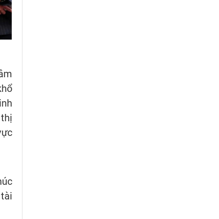
tâm
khổ
inh
thị
vực
húc
tài