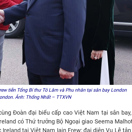
rew tiễn Tổng Bí thư Tô Lâm và Phu nhân tại sân bay London
 London. Ảnh: Thống Nhất – TTXVN
ùng Đoàn đại biểu cấp cao Việt Nam tại sân bay,
Ireland có Thứ trưởng Bộ Ngoại giao Seema Malhot
Ireland tại Việt Nam Iain Frew; đại diện Vụ Lễ tân