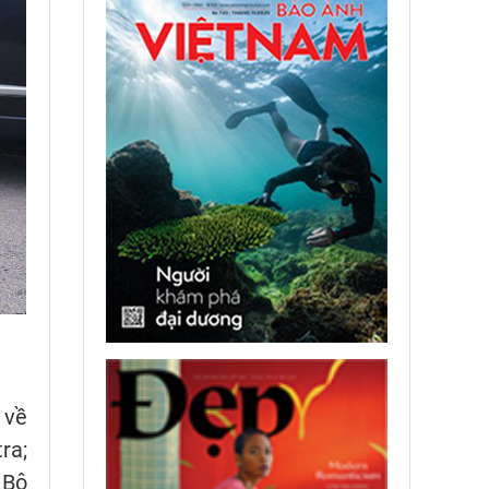
 về
ra;
 Bộ