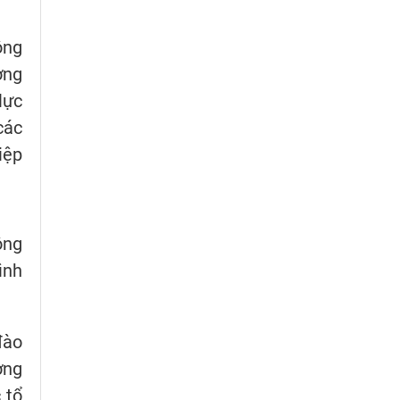
ông
ởng
lực
các
iệp
ông
ình
đào
ờng
 tổ