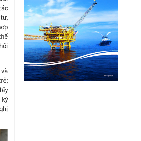
tác
tư,
hợp
thể
hối
 và
rẻ;
đẩy
 ký
ghị