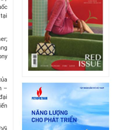
uốc
tại
er;
ảng
ony
của
m –
đại
iến
Đối