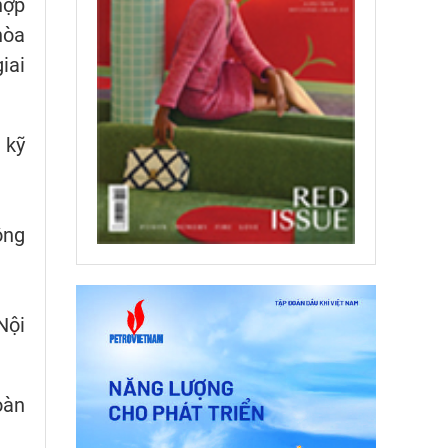
hợp
hòa
iai
 kỹ
ộng
Nội
oàn