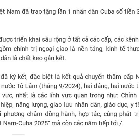
ệt Nam đã trao tặng lần 1 nhân dân Cuba số tiền 
được triển khai sâu rộng ở tất cả các cấp, các kênh
 gồm chính trị-ngoại giao là nền tảng, kinh tế-thư
dân là chất keo gắn kết.
 đã ký kết, đặc biệt là kết quả chuyến thăm cấp 
 nước Tô Lâm (tháng 9/2024), hai đảng, hai nước t
vực, nhất là các lĩnh vực quan trọng như: Chính t
iệp, năng lượng, giao lưu nhân dân, giáo dục, y tế.
ới phương châm đồng hành, hợp tác, cùng phát tr
t Nam-Cuba 2025” mà còn các năm tiếp tới./.