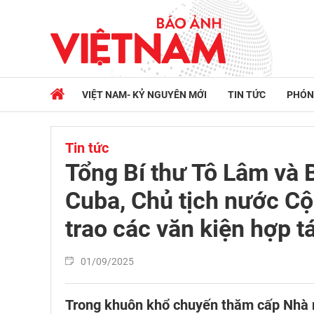
VIỆT NAM- KỶ NGUYÊN MỚI
TIN TỨC
PHÓN
Tin tức
Tổng Bí thư Tô Lâm và 
Cuba, Chủ tịch nước C
trao các văn kiện hợp t
01/09/2025
Trong khuôn khổ chuyến thăm cấp Nhà nư