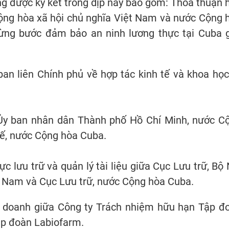
ng được ký kết trong dịp này bao gồm: Thỏa thuận 
ộng hòa xã hội chủ nghĩa Việt Nam và nước Cộng 
ừng bước đảm bảo an ninh lương thực tại Cuba g
an liên Chính phủ về hợp tác kinh tế và khoa học
a Ủy ban nhân dân Thành phố Hồ Chí Minh, nước C
tế, nước Cộng hòa Cuba.
ực lưu trữ và quản lý tài liệu giữa Cục Lưu trữ, Bộ 
t Nam và Cục Lưu trữ, nước Cộng hòa Cuba.
ên doanh giữa Công ty Trách nhiệm hữu hạn Tập đ
ập đoàn Labiofarm.