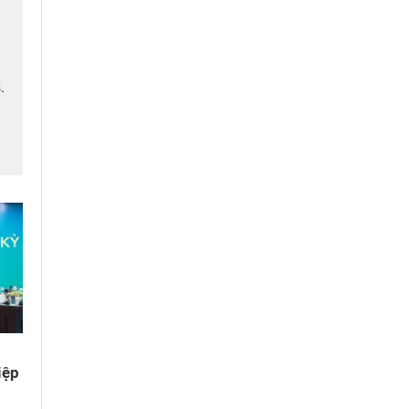
.
iệp