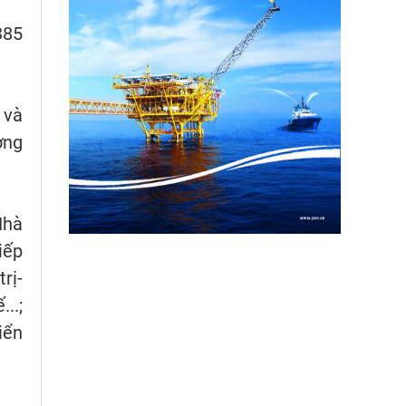
385
 và
ơng
Nhà
iếp
rị-
..;
iển