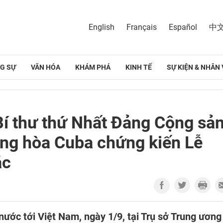
English
Français
Español
中
G SỰ
VĂN HÓA
KHÁM PHÁ
KINH TẾ
SỰ KIỆN & NHÂN 
Bí thư thứ Nhất Đảng Cộng sả
ộng hòa Cuba chứng kiến Lễ
ác
ớc tới Việt Nam, ngày 1/9, tại Trụ sở Trung ương