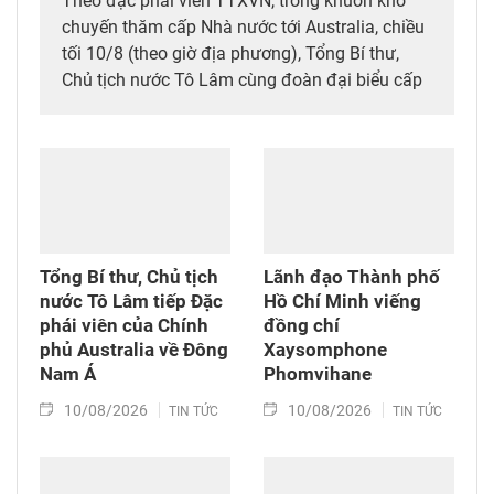
Theo đặc phái viên TTXVN, trong khuôn khổ
chuyến thăm cấp Nhà nước tới Australia, chiều
tối 10/8 (theo giờ địa phương), Tổng Bí thư,
Chủ tịch nước Tô Lâm cùng đoàn đại biểu cấp
cao Việt Nam đã dự Lễ kỷ niệm 35 năm kết nối
hàng không, du lịch Việt Nam – Australia của
Tổng Công ty hàng không Việt Nam (Vietnam
Airlines).
Tổng Bí thư, Chủ tịch
Lãnh đạo Thành phố
nước Tô Lâm tiếp Đặc
Hồ Chí Minh viếng
phái viên của Chính
đồng chí
phủ Australia về Đông
Xaysomphone
Nam Á
Phomvihane
10/08/2026
10/08/2026
TIN TỨC
TIN TỨC