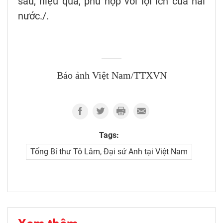
sâu, hiệu quả, phù hợp với lợi ích của hai
nước./.
Báo ảnh Việt Nam/TTXVN
Tags:
Tổng Bí thư Tô Lâm, Đại sứ Anh tại Việt Nam