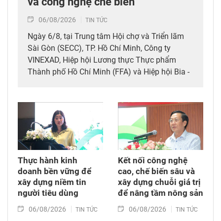
và công nghệ chế biến
06/08/2026
TIN TỨC
Ngày 6/8, tại Trung tâm Hội chợ và Triển lãm
Sài Gòn (SECC), TP. Hồ Chí Minh, Công ty
VINEXAD, Hiệp hội Lương thực Thực phẩm
Thành phố Hồ Chí Minh (FFA) và Hiệp hội Bia -
Rượu - Nước giải khát Việt Nam (VBA) đã tổ
chức khai mạc Triển lãm quốc tế thường niên
kết hợp hai chuyên ngành thực phẩm, đồ uống
và thiết bị - công nghệ chế biến, bao bì
(Vietfood & Beverage - Propack Vietnam 2026).
Thực hành kinh
Kết nối công nghệ
doanh bền vững để
cao, chế biến sâu và
xây dựng niềm tin
xây dựng chuỗi giá trị
người tiêu dùng
để nâng tầm nông sản
06/08/2026
06/08/2026
TIN TỨC
TIN TỨC