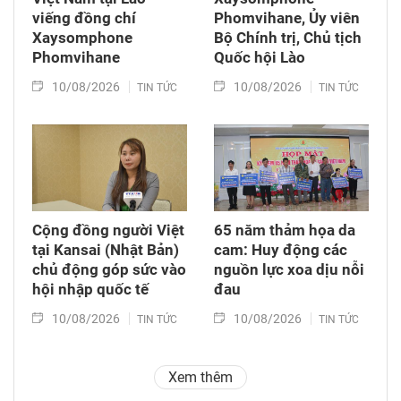
viếng đồng chí
Phomvihane, Ủy viên
Xaysomphone
Bộ Chính trị, Chủ tịch
Phomvihane
Quốc hội Lào
10/08/2026
10/08/2026
TIN TỨC
TIN TỨC
Cộng đồng người Việt
65 năm thảm họa da
tại Kansai (Nhật Bản)
cam: Huy động các
chủ động góp sức vào
nguồn lực xoa dịu nỗi
hội nhập quốc tế
đau
10/08/2026
10/08/2026
TIN TỨC
TIN TỨC
Xem thêm