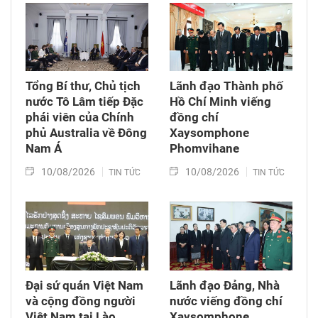
Tổng Công ty hàng không Việt Nam (Vietnam
Airlines).
Tổng Bí thư, Chủ tịch
Lãnh đạo Thành phố
nước Tô Lâm tiếp Đặc
Hồ Chí Minh viếng
phái viên của Chính
đồng chí
phủ Australia về Đông
Xaysomphone
Nam Á
Phomvihane
10/08/2026
10/08/2026
TIN TỨC
TIN TỨC
Đại sứ quán Việt Nam
Lãnh đạo Đảng, Nhà
và cộng đồng người
nước viếng đồng chí
Việt Nam tại Lào
Xaysomphone