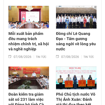
Mỗi xuất bản phẩm
Đồng chí Lê Quang
đều mang trách
Đạo - Tấm gương
nhiệm chính trị, xã hội
sáng ngời về lòng yêu
và nghề nghiệp
nước
07/08/2026
07/08/2026
TIN TỨC
TIN TỨC
Đoàn kiểm tra giám
Phó Chủ tịch nước Võ
sát số 231 làm việc
Thị Ánh Xuân: Đánh
với Đảng bộ tỉnh Cà
giá thi đua theo kết