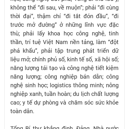
không thể “đi sau, về muộn”; phải “đi cùng
thời đại”, thậm chí “đi tắt đón đầu”, “đi
trước mở đường” ở những lĩnh vực đặc
thù; phải lấy khoa học công nghệ, tinh
thần, trí tuệ Việt Nam nền tảng, làm “đột
phá khẩu”, phải tập trung phát triển dữ
liệu mở; chính phủ số, kinh tế số, xã hội số;
năng lượng tái tạo và công nghệ tiết kiệm
năng lượng; công nghiệp bán dẫn; công
nghệ sinh học; logistics thông minh; nông
nghiệp xanh, tuần hoàn; du lịch chất lượng
cao; y tế dự phòng và chăm sóc sức khỏe
toàn dân.
Tổng Bí thư khẳng định, Đảng, Nhà nước