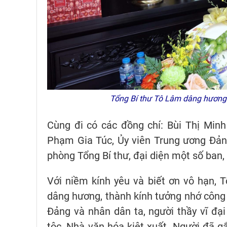
Tổng Bí thư Tô Lâm dâng hương 
Cùng đi có các đồng chí: Bùi Thị Minh 
Phạm Gia Túc, Ủy viên Trung ương Đản
phòng Tổng Bí thư, đại diện một số ban,
Với niềm kính yêu và biết ơn vô hạn, 
dâng hương, thành kính tưởng nhớ công l
Đảng và nhân dân ta, người thầy vĩ đ
tộc, Nhà văn hóa kiệt xuất. Người đã g