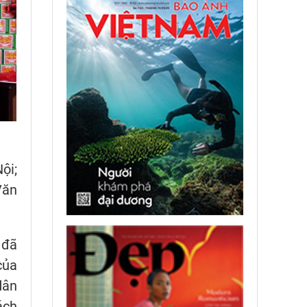
ội;
Văn
 đã
của
dân
ách