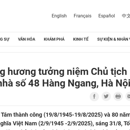
English
Français
Español
中
G SỰ
VĂN HÓA
KHÁM PHÁ
KINH TẾ
SỰ KIỆN & NHÂN 
ng hương tưởng niệm Chủ tịch
h nhà số 48 Hàng Ngang, Hà Nộ
Tám thành công (19/8/1945-19/8/2025) và 80 nă
ghĩa Việt Nam (2/9/1945 -2/9/2025), sáng 31/8, T