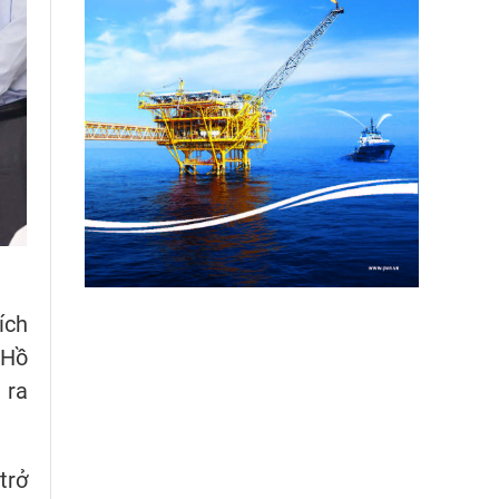
ích
 Hồ
 ra
trở