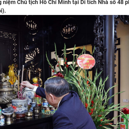
niệm Chủ tịch Hồ Chí Minh tại Di tích Nhà số 48 
i).