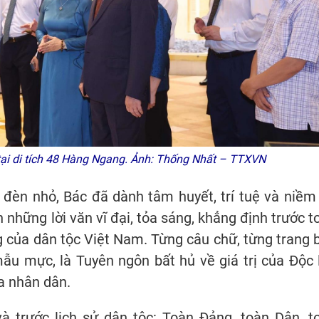
tại di tích 48 Hàng Ngang. Ảnh: Thống Nhất – TTXVN
 đèn nhỏ, Bác đã dành tâm huyết, trí tuệ và niềm 
n những lời văn vĩ đại, tỏa sáng, khẳng định trước t
êng của dân tộc Việt Nam. Từng câu chữ, từng trang 
ẫu mực, là Tuyên ngôn bất hủ về giá trị của Độc 
a nhân dân.
à trước lịch sử dân tộc: Toàn Đảng, toàn Dân, t