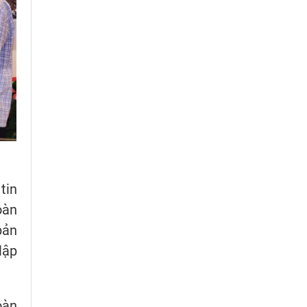
tin
oàn
bản
lập
oàn