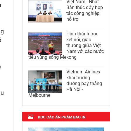
Việt Nam - Nhật
h
Bản thúc đẩy hợp
tác công nghiệp
hỗ trợ
ng
Hình thành trục
ó
kết nối, giao
thương giữa Việt
Nam với các nước
tiểu vùng sông Mekong
h
Vietnam Airlines
khai trương
đường bay thẳng
Hà Nội -
ều
Melbourne
ĐỌC CÁC ẤN PHẨM BÁO IN
n