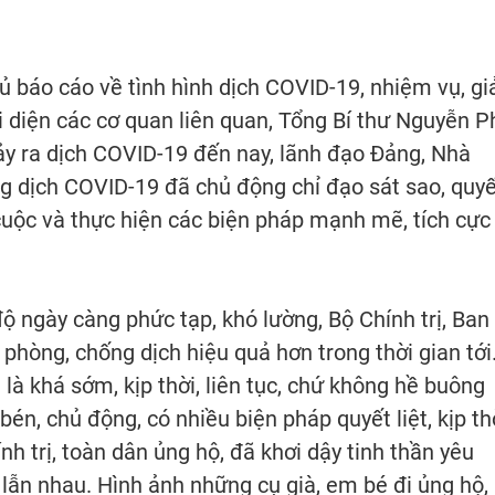
 báo cáo về tình hình dịch COVID-19, nhiệm vụ, gi
ại diện các cơ quan liên quan, Tổng Bí thư Nguyễn P
ảy ra dịch COVID-19 đến nay, lãnh đạo Đảng, Nhà
g dịch COVID-19 đã chủ động chỉ đạo sát sao, quyế
o cuộc và thực hiện các biện pháp mạnh mẽ, tích cực
 ngày càng phức tạp, khó lường, Bộ Chính trị, Ban 
 phòng, chống dịch hiệu quả hơn trong thời gian tới
 là khá sớm, kịp thời, liên tục, chứ không hề buông
én, chủ động, có nhiều biện pháp quyết liệt, kịp thờ
nh trị, toàn dân ủng hộ, đã khơi dậy tinh thần yêu
lẫn nhau. Hình ảnh những cụ già, em bé đi ủng hộ,