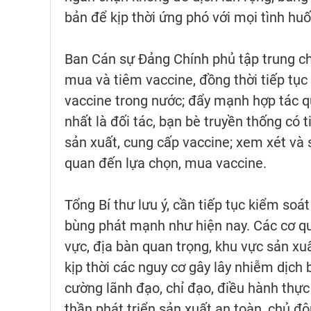
bản để kịp thời ứng phó với mọi tình hu
Ban Cán sự Đảng Chính phủ tập trung ch
mua và tiêm vaccine, đồng thời tiếp tục 
vaccine trong nước; đẩy mạnh hợp tác qu
nhất là đối tác, bạn bè truyền thống có 
sản xuất, cung cấp vaccine; xem xét và
quan đến lựa chọn, mua vaccine.
Tổng Bí thư lưu ý, cần tiếp tục kiểm soá
bùng phát mạnh như hiện nay. Các cơ qu
vực, địa bàn quan trọng, khu vực sản xu
kịp thời các nguy cơ gây lây nhiễm dịch 
cường lãnh đạo, chỉ đạo, điều hành thực h
thần phát triển sản xuất an toàn, chủ độ