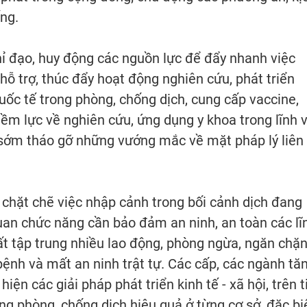
ống.
ỉ đạo, huy động các nguồn lực để đẩy nhanh việc
hỗ trợ, thúc đẩy hoạt động nghiên cứu, phát triển
ốc tế trong phòng, chống dịch, cung cấp vaccine,
tiềm lực về nghiên cứu, ứng dụng y khoa trong lĩnh 
 sớm tháo gỡ những vướng mắc về mặt pháp lý liên
t chặt chẽ việc nhập cảnh trong bối cảnh dịch đang
an chức năng cần bảo đảm an ninh, an toàn các lĩ
ất tập trung nhiều lao động, phòng ngừa, ngăn chặ
bệnh và mất an ninh trật tự. Các cấp, các ngành tă
iện các giải pháp phát triển kinh tế - xã hội, trên t
ng phòng, chống dịch hiệu quả ở từng cơ sở, đặc bi