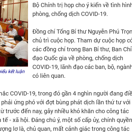
Bộ Chính trị họp cho ý kiến về tình hìn
phòng, chống dịch COVID-19.
Đồng chí Tổng Bí thư Nguyễn Phú Trọ
chủ trì cuộc họp. Tham dự cuộc họp c
các đồng chí trong Ban Bí thư, Ban Chỉ
đạo Quốc gia về phòng, chống dịch
COVID-19, lãnh đạo các ban, bộ, ngàn
iểu kết luận
có liên quan.
 mắc COVID-19, trong đó gần 4 nghìn người đang đi
 phải ứng phó với đợt bùng phát dịch lần thứ tư với
từ trước đến nay, gây nhiều khó khăn cho công tác
tế - xã hội. Đáng chú ý, một số cấp ủy, chính quyề
ợng lơ là, chủ quan, mất cảnh giác trong công tác