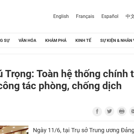
English
Français
Español
中
G SỰ
VĂN HÓA
KHÁM PHÁ
KINH TẾ
SỰ KIỆN & NHÂN 
 Trọng: Toàn hệ thống chính t
 công tác phòng, chống dịch
Ngày 11/6, tại Trụ sở Trung ương Đảng