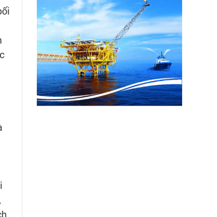
bối
n
c
à
i
,
ch