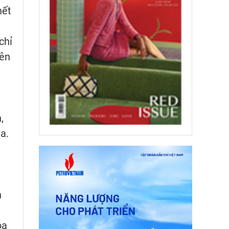
hết
chỉ
yên
,
a.
h
óa