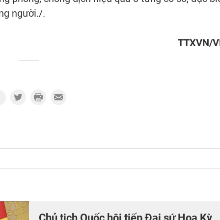
ng người./.
TTXVN/
Chủ tịch Quốc hội tiếp Đại sứ Hoa Kỳ