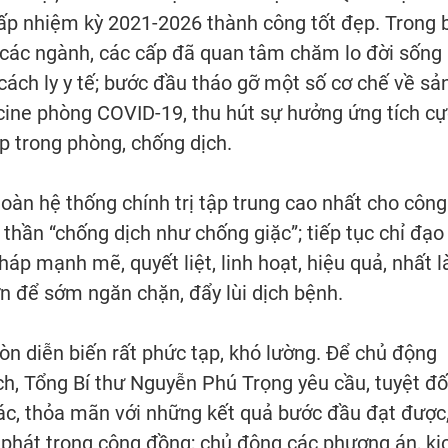
ấp nhiệm kỳ 2021-2026 thành công tốt đẹp. Trong 
 các ngành, các cấp đã quan tâm chăm lo đời sống
 cách ly y tế; bước đầu tháo gỡ một số cơ chế về sả
cine phòng COVID-19, thu hút sự hưởng ứng tích cự
 trong phòng, chống dịch.
oàn hệ thống chính trị tập trung cao nhất cho công
 thần “chống dịch như chống giặc”; tiếp tục chỉ đạo
pháp mạnh mẽ, quyết liệt, linh hoạt, hiệu quả, nhất l
ớn để sớm ngăn chặn, đẩy lùi dịch bệnh.
 còn diễn biến rất phức tạp, khó lường. Để chủ động
h, Tổng Bí thư Nguyễn Phú Trọng yêu cầu, tuyệt đố
iác, thỏa mãn với những kết quả bước đầu đạt được
 phát trong cộng đồng; chủ động các phương án, kị