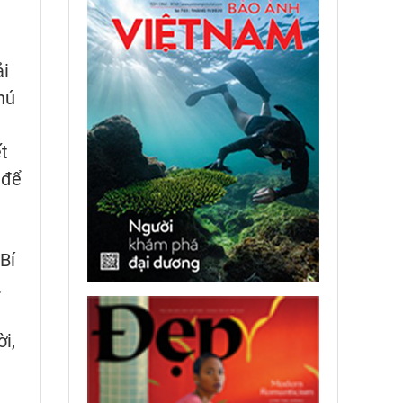
ải
hú
t
 để
Bí
.
i,