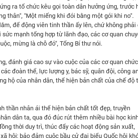
ứng ra tổ chức kêu gọi toàn dân hưởng ứng, trước 
g thân", "Một miếng khi đói bằng một gói khi no".
lắm, để động viên tinh thần ấy lên, chứ không phải 
i sức mạnh tổng hợp từ lãnh đạo, các cơ quan chu
uộc, mừng là chỗ đó", Tổng Bí thư nói.
g, đánh giá cao sự vào cuộc của các cơ quan chức
các đoàn thể, lực lượng y, bác sỹ, quân đội, công an
ủng hộ của nhân dân, thể hiện bản chất của chế độ t
nh thần nhân ái thể hiện bản chất tốt đẹp, truyền
hân dân ta, qua đó đúc rút thêm nhiều bài học kin
ồng thời duy trì, thúc đẩy các hoạt động sản xuất,
 xã hội; bảo đảm cuộc bầu cử đại biểu Quốc hội kh