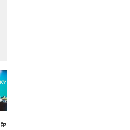
.
iệp