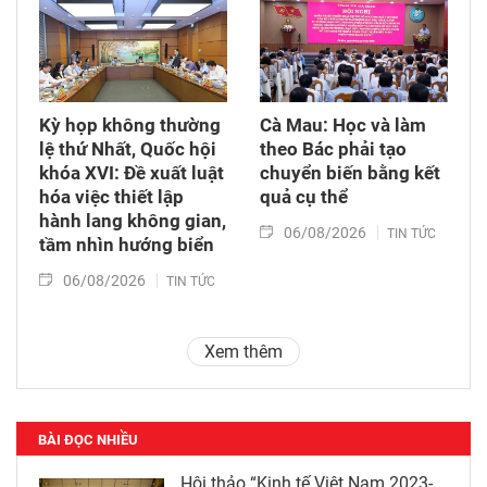
Kỳ họp không thường
Cà Mau: Học và làm
lệ thứ Nhất, Quốc hội
theo Bác phải tạo
khóa XVI: Đề xuất luật
chuyển biến bằng kết
hóa việc thiết lập
quả cụ thể
hành lang không gian,
06/08/2026
TIN TỨC
tầm nhìn hướng biển
06/08/2026
TIN TỨC
Xem thêm
BÀI ĐỌC NHIỀU
Hội thảo “Kinh tế Việt Nam 2023-