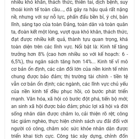
nhiều khó khăn, thách thức, thiên tai, dịch bệnh, suy
thoái kinh tế toàn cầu..., đã gây ra hậu quả rất nặng
nề, nhưng với sự nỗ lực, phấn đấu bền bỉ, ý chí, bản
lĩnh, sáng tạo của toàn Đảng, toàn dân và toàn quân
ta, đoàn kết một lòng, vượt qua khó khăn, thách thức,
đạt được nhiều kết quả, thành tựu quan trọng, khá
toàn diện trên các lĩnh vực. Nổi bật là: Kinh tế tăng
trưởng hơn 8% (cao hơn nhiều so với kế hoạch: 6 -
6,5%), thu ngân sách tăng hơn 14%... Kinh tế vĩ mô
cơ bản ổn định, các cân đối lớn của nền kinh tế nhìn
chung được bảo đảm; thị trường tài chính - tiền tệ
vẫn cơ bản ổn định; các ngành, các lĩnh vực chủ yếu
của nền kinh tế đều phục hồi, có bước phát triển
mạnh. Văn hóa, xã hội có bước đột phá, tiến bộ mới;
an sinh xã hội được bảo đảm; phúc lợi xã hội và đời
sống nhân dân được chăm lo, cải thiện rõ rệt; công
tác giảm nghèo, thực hiện chính sách ưu đãi đối với
người có công, chăm sóc sức khỏe nhân dân được
triển khai tích cực. Công tác xây dựng, chỉnh đốn