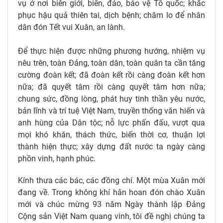
vụ ở nơi biên giới, biển, đảo, bảo vệ Tổ quốc; khắc
phục hậu quả thiên tai, dịch bệnh; chăm lo để nhân
dân đón Tết vui Xuân, an lành.
Để thực hiện được những phương hướng, nhiệm vụ
nêu trên, toàn Đảng, toàn dân, toàn quân ta cần tăng
cường đoàn kết; đã đoàn kết rồi càng đoàn kết hơn
nữa; đã quyết tâm rồi càng quyết tâm hơn nữa;
chung sức, đồng lòng, phát huy tinh thần yêu nước,
bản lĩnh và trí tuệ Việt Nam, truyền thống văn hiến và
anh hùng của Dân tộc; nỗ lực phấn đấu, vượt qua
mọi khó khăn, thách thức, biến thời cơ, thuận lợi
thành hiện thực; xây dựng đất nước ta ngày càng
phồn vinh, hạnh phúc.
Kính thưa các bác, các đồng chí. Một mùa Xuân mới
đang về. Trong không khí hân hoan đón chào Xuân
mới và chúc mừng 93 năm Ngày thành lập Đảng
Cộng sản Việt Nam quang vinh, tôi đề nghị chúng ta