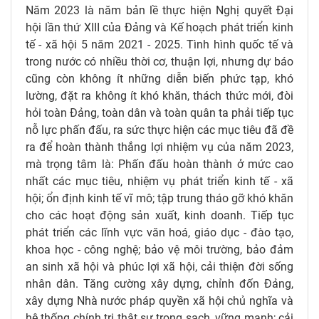
Năm 2023 là năm bản lề thực hiện Nghị quyết Đại
hội lần thứ XIII của Đảng và Kế hoạch phát triển kinh
tế - xã hội 5 năm 2021 - 2025. Tình hình quốc tế và
trong nước có nhiều thời cơ, thuận lợi, nhưng dự báo
cũng còn không ít những diễn biến phức tạp, khó
lường, đặt ra không ít khó khăn, thách thức mới, đòi
hỏi toàn Đảng, toàn dân và toàn quân ta phải tiếp tục
nỗ lực phấn đấu, ra sức thực hiện các mục tiêu đã đề
ra để hoàn thành thắng lợi nhiệm vụ của năm 2023,
mà trọng tâm là: Phấn đấu hoàn thành ở mức cao
nhất các mục tiêu, nhiệm vụ phát triển kinh tế - xã
hội; ổn định kinh tế vĩ mô; tập trung tháo gỡ khó khăn
cho các hoạt động sản xuất, kinh doanh. Tiếp tục
phát triển các lĩnh vực văn hoá, giáo dục - đào tạo,
khoa học - công nghệ; bảo vệ môi trường, bảo đảm
an sinh xã hội và phúc lợi xã hội, cải thiện đời sống
nhân dân. Tăng cường xây dựng, chỉnh đốn Đảng,
xây dựng Nhà nước pháp quyền xã hội chủ nghĩa và
hệ thống chính trị thật sự trong sạch, vững mạnh; cải