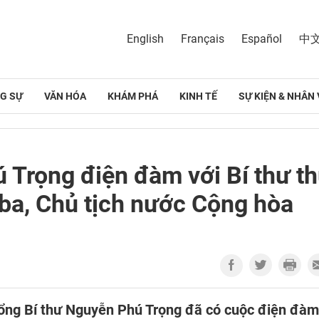
English
Français
Español
中
G SỰ
VĂN HÓA
KHÁM PHÁ
KINH TẾ
SỰ KIỆN & NHÂN 
 Trọng điện đàm với Bí thư t
ba, Chủ tịch nước Cộng hòa
 Tổng Bí thư Nguyễn Phú Trọng đã có cuộc điện đàm