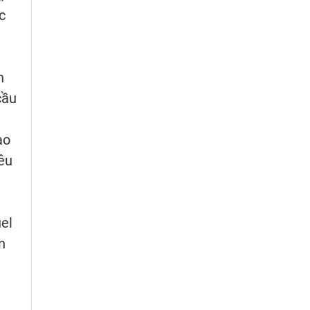
c
h
cầu
ào
iêu
el
n