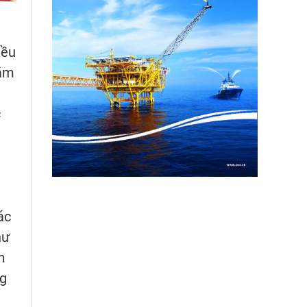
iều
năm
c
ác
hư
m
ng