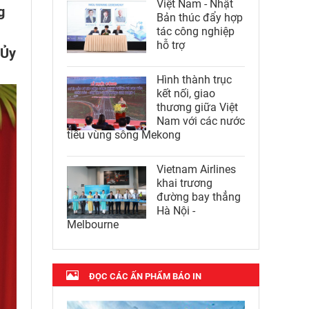
Việt Nam - Nhật
g
Bản thúc đẩy hợp
tác công nghiệp
hỗ trợ
 Ủy
Hình thành trục
kết nối, giao
thương giữa Việt
Nam với các nước
tiểu vùng sông Mekong
Vietnam Airlines
khai trương
đường bay thẳng
Hà Nội -
Melbourne
ĐỌC CÁC ẤN PHẨM BÁO IN