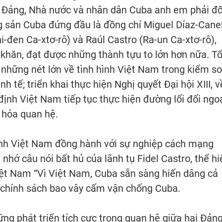
à Đảng, Nhà nước và nhân dân Cuba anh em phải đố
g sản Cuba đứng đầu là đồng chí Miguel Díaz-Canel
hi-đen Ca-xtơ-rô) và Raúl Castro (Ra-un Ca-xtơ-rô),
khăn, đạt được những thành tựu to lớn hơn nữa. T
 những nét lớn về tình hình Việt Nam trong kiểm so
h tế; triển khai thực hiện Nghị quyết Đại hội XIII, v
định Việt Nam tiếp tục thực hiện đường lối đối ngo
 hóa quan hệ.
nh Việt Nam đồng hành với sự nghiệp cách mạng
nhớ câu nói bất hủ của lãnh tụ Fidel Castro, thể hi
iệt Nam “Vì Việt Nam, Cuba sẵn sàng hiến dâng cả
 chính sách bao vây cấm vận chống Cuba.
ng phát triển tích cực trong quan hệ giữa hai Đảng