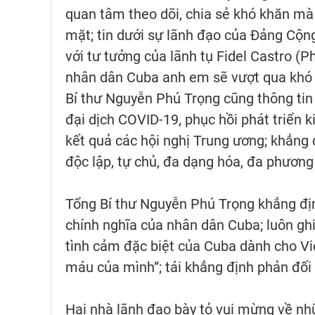
quan tâm theo dõi, chia sẻ khó khăn m
mặt; tin dưới sự lãnh đạo của Đảng Cộn
với tư tưởng của lãnh tụ Fidel Castro (P
nhân dân Cuba anh em sẽ vượt qua khó 
Bí thư Nguyễn Phú Trọng cũng thông tin
đại dịch COVID-19, phục hồi phát triển kin
kết quả các hội nghị Trung ương; khẳng 
độc lập, tự chủ, đa dạng hóa, đa phương
Tổng Bí thư Nguyễn Phú Trọng khẳng đị
chính nghĩa của nhân dân Cuba; luôn ghi 
tình cảm đặc biệt của Cuba dành cho V
máu của mình”; tái khẳng định phản đối
Hai nhà lãnh đạo bày tỏ vui mừng về nhữ