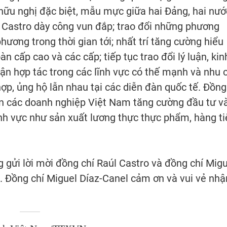
 hữu nghị đặc biệt, mẫu mực giữa hai Đảng, hai nướ
l Castro dày công vun đắp; trao đổi những phương
ơng trong thời gian tới; nhất trí tăng cường hiểu
oàn cấp cao và các cấp; tiếp tục trao đổi lý luận, kin
uận hợp tác trong các lĩnh vực có thế mạnh và nhu 
hợp, ủng hộ lẫn nhau tại các diễn đàn quốc tế. Đồng
n các doanh nghiệp Việt Nam tăng cường đầu tư v
lĩnh vực như sản xuất lương thực thực phẩm, hàng t
 gửi lời mời đồng chí Raúl Castro và đồng chí Migu
 Đồng chí Miguel Díaz-Canel cảm ơn và vui vẻ nhậ