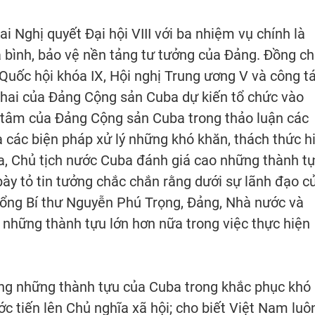
ai Nghị quyết Đại hội VIII với ba nhiệm vụ chính là
a bình, bảo vệ nền tảng tư tưởng của Đảng. Đồng ch
 Quốc hội khóa IX, Hội nghị Trung ương V và công t
ứ hai của Đảng Cộng sản Cuba dự kiến tổ chức vào
g tâm của Đảng Cộng sản Cuba trong thảo luận các
 các biện pháp xử lý những khó khăn, thách thức h
a, Chủ tịch nước Cuba đánh giá cao những thành t
 bày tỏ tin tưởng chắc chắn rằng dưới sự lãnh đạo c
ổng Bí thư Nguyễn Phú Trọng, Đảng, Nhà nước và
 những thành tựu lớn hơn nữa trong việc thực hiện
ng những thành tựu của Cuba trong khắc phục khó
ớc tiến lên Chủ nghĩa xã hội; cho biết Việt Nam luô