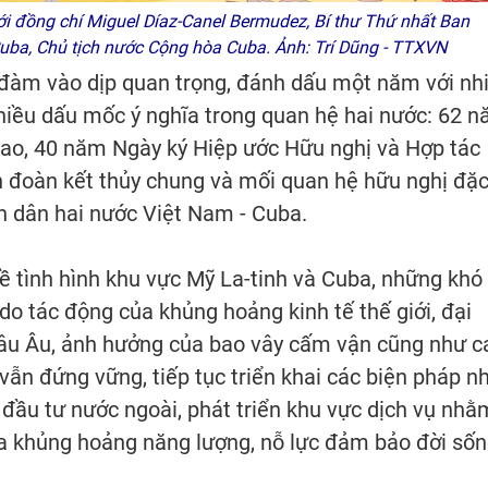
 đồng chí Miguel Díaz-Canel Bermudez, Bí thư Thứ nhất Ban
ba, Chủ tịch nước Cộng hòa Cuba. Ảnh: Trí Dũng - TTXVN
 đàm vào dịp quan trọng, đánh dấu một năm với nh
 nhiều dấu mốc ý nghĩa trong quan hệ hai nước: 62 
giao, 40 năm Ngày ký Hiệp ước Hữu nghị và Hợp tác
nh đoàn kết thủy chung và mối quan hệ hữu nghị đặ
n dân hai nước Việt Nam - Cuba.
ề tình hình khu vực Mỹ La-tinh và Cuba, những khó
o tác động của khủng hoảng kinh tế thế giới, đại
châu Âu, ảnh hưởng của bao vây cấm vận cũng như c
ẫn đứng vững, tiếp tục triển khai các biện pháp n
 đầu tư nước ngoài, phát triển khu vực dịch vụ nhằ
qua khủng hoảng năng lượng, nỗ lực đảm bảo đời số