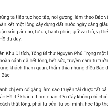
úng ta tiếp tục học tập, noi gương, làm theo Bác v
đoàn kết một lòng xây dựng đất nước ngày càng già
c sống ấm no, tự do, hạnh phúc, giữ vai trò, vị thế
Hồ đã dạy.
ên Khu Di tích, Tổng Bí thư Nguyễn Phú Trọng một 
oàn cảnh đã hết lòng, hết sức, truyền cảm tư tưởn
hững khách tham quan, thấm thía những điều Bác 
 Bác.
anh chị em cố gắng làm sao truyền tải được tất cả 
a Bác Hồ để khách tham quan đến đây không chỉ chi
ách thật lòng, phải tự sửa, tự soi mình, học tập th