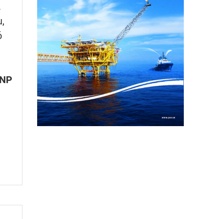
.
,
ó
VNP