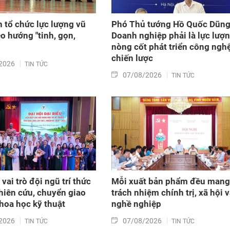
n tổ chức lực lượng vũ
Phó Thủ tướng Hồ Quốc Dũng
eo hướng "tinh, gọn,
Doanh nghiệp phải là lực lượ
nòng cốt phát triển công ngh
chiến lược
2026
TIN TỨC
07/08/2026
TIN TỨC
vai trò đội ngũ trí thức
Mỗi xuất bản phẩm đều mang
hiên cứu, chuyển giao
trách nhiệm chính trị, xã hội 
khoa học kỹ thuật
nghề nghiệp
2026
07/08/2026
TIN TỨC
TIN TỨC