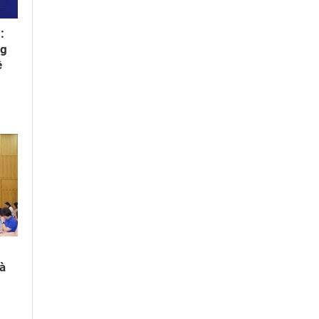
:
ng
ệ
và