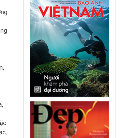
ơng
ong
n,
a,
đặc
ạc,