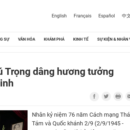
English
Français
Español
中
G SỰ
VĂN HÓA
KHÁM PHÁ
KINH TẾ
SỰ KIỆN & NHÂN 
ú Trọng dâng hương tưởng
inh
Nhân kỷ niệm 76 năm Cách mạng Th
Tám và Quốc khánh 2/9 (2/9/1945 -