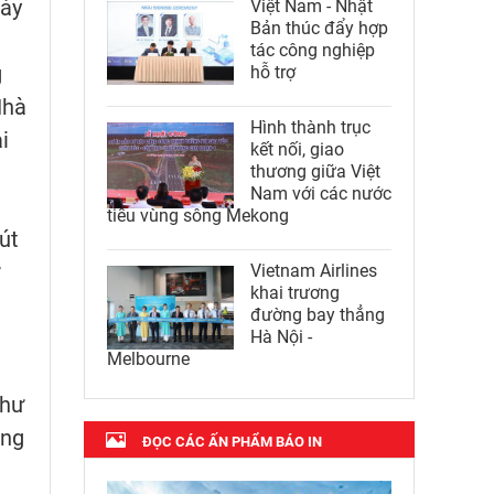
gày
Việt Nam - Nhật
Bản thúc đẩy hợp
tác công nghiệp
g
hỗ trợ
Nhà
Hình thành trục
i
kết nối, giao
thương giữa Việt
Nam với các nước
tiểu vùng sông Mekong
út
Vietnam Airlines
khai trương
đường bay thẳng
Hà Nội -
Melbourne
thư
òng
ĐỌC CÁC ẤN PHẨM BÁO IN