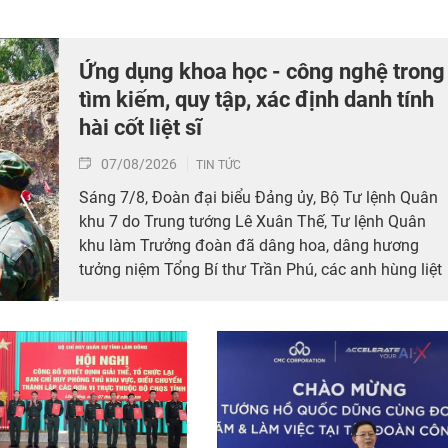
Ứng dụng khoa học - công nghệ trong
tìm kiếm, quy tập, xác định danh tính
hài cốt liệt sĩ
07/08/2026
TIN TỨC
Sáng 7/8, Đoàn đại biểu Đảng ủy, Bộ Tư lệnh Quân
khu 7 do Trung tướng Lê Xuân Thế, Tư lệnh Quân
khu làm Trưởng đoàn đã dâng hoa, dâng hương
tưởng niệm Tổng Bí thư Trần Phú, các anh hùng liệt
sĩ; thăm, động viên lực lượng đang làm nhiệm vụ tì
kiếm, quy tập hài cốt liệt sĩ và xác minh thông tin hà
cốt liệt sĩ tại Công viên Lê Thị Riêng, phường Hòa
Hưng, Thành phố Hồ Chí Minh.