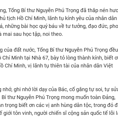
ộng, Tổng Bí thư Nguyễn Phú Trọng đã thắp nén hư
hủ tịch Hồ Chí Minh , lãnh tụ kính yêu của nhân dân
iá, những bài học quý báu về tư tưởng, đạo đức, ph
 mai sau học tập, noi theo.
g của đất nước, Tổng Bí thư Nguyễn Phú Trọng đều
hí Minh tại Nhà 67, bày tỏ lòng thành kính, biết ơ
ồ Chí Minh, vị lãnh tụ thiên tài của nhân dân Việt
hớ, ghi nhớ lời dạy của Bác, cố gắng tự soi, tự sử
ng Bí thư Nguyễn Phú Trọng mong muốn toàn Đảng,
ân trọng biết ơn các vị anh hùng dân tộc, trong đó 
giới tôn vinh, người chiến sĩ cộng sản quốc tế lỗi l