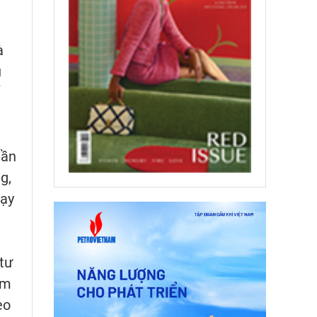
à
u
lần
g,
dạy
tư
êm
eo