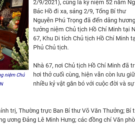
2/9/2021), cũng là kỷ niệm 52 năm N
Bác Hồ đi xa, sáng 2/9, Tổng Bí thư
Nguyễn Phú Trọng đã đến dâng hươn
tưởng niệm Chủ tịch Hồ Chí Minh tại 
67, Khu Di tích Chủ tịch Hồ Chí Minh tạ
Phủ Chủ tịch.
Nhà 67, nơi Chủ tịch Hồ Chí Minh đã tr
hơi thở cuối cùng, hiện vẫn còn lưu giữ
ng niệm Chủ
nhiều kỷ vật gắn bó với cuộc đời và sự
VN
nh trị, Thường trực Ban Bí thư Võ Văn Thưởng; Bí 
ng ương Đảng Lê Minh Hưng; các đồng chí Văn ph