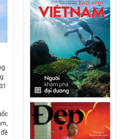
ng
ng
 31
uốc
am,
 đề