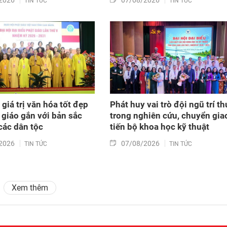
2026
07/08/2026
TIN TỨC
TIN TỨC
giá trị văn hóa tốt đẹp
Phát huy vai trò đội ngũ trí th
 giáo gắn với bản sắc
trong nghiên cứu, chuyển gia
các dân tộc
tiến bộ khoa học kỹ thuật
2026
07/08/2026
TIN TỨC
TIN TỨC
Xem thêm