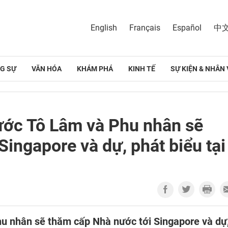
English
Français
Español
中
G SỰ
VĂN HÓA
KHÁM PHÁ
KINH TẾ
SỰ KIỆN & NHÂN 
nước Tô Lâm và Phu nhân sẽ
ingapore và dự, phát biểu tại
hu nhân sẽ thăm cấp Nhà nước tới Singapore và dự