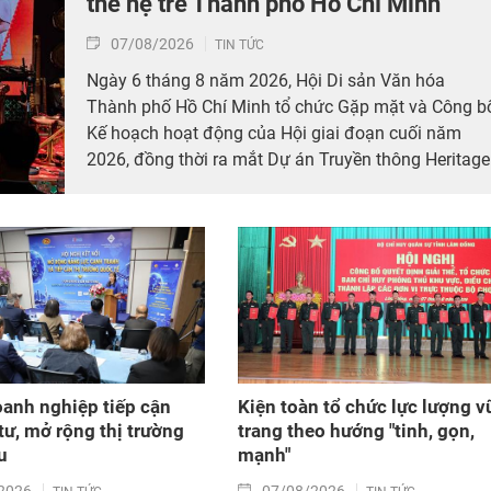
thế hệ trẻ Thành phố Hồ Chí Minh
07/08/2026
TIN TỨC
Ngày 6 tháng 8 năm 2026, Hội Di sản Văn hóa
Thành phố Hồ Chí Minh tổ chức Gặp mặt và Công b
Kế hoạch hoạt động của Hội giai đoạn cuối năm
2026, đồng thời ra mắt Dự án Truyền thông Heritage
Ho Chi Minh City hướng đến kỷ niệm Ngày Di sản
Văn hóa Việt Nam (23/11) và Ngày Văn hóa Việt
Nam (24/11).
oanh nghiệp tiếp cận
Kiện toàn tổ chức lực lượng v
tư, mở rộng thị trường
trang theo hướng "tinh, gọn,
u
mạnh"