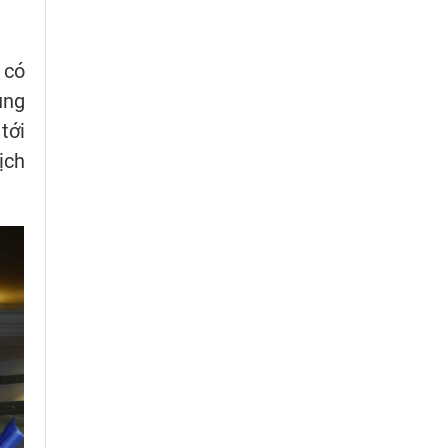
 có
ung
tới
ịch