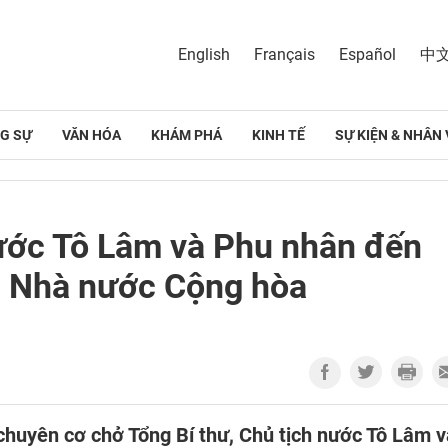
English
Français
Español
中
G SỰ
VĂN HÓA
KHÁM PHÁ
KINH TẾ
SỰ KIỆN & NHÂN 
nước Tô Lâm và Phu nhân đến
p Nhà nước Cộng hòa
chuyên cơ chở Tổng Bí thư, Chủ tịch nước Tô Lâm v