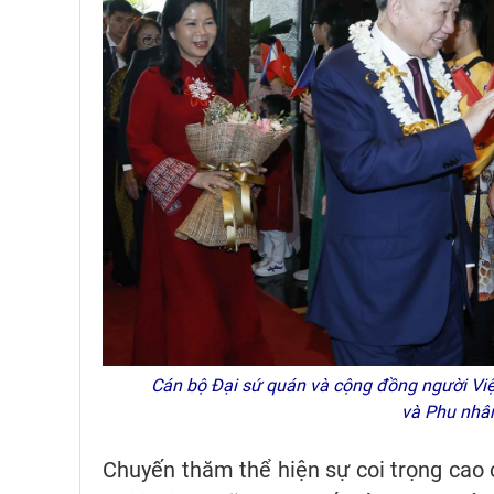
Cán bộ Đại sứ quán và cộng đồng người Việt
và Phu nhâ
Chuyến thăm thể hiện sự coi trọng cao 