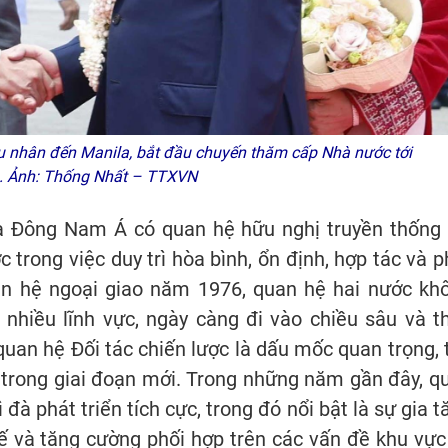
u nhân đến Manila, bắt đầu chuyến thăm cấp Nhà nước tới
s. Ảnh: Thống Nhất – TTXVN
ia Đông Nam Á có quan hệ hữu nghị truyền thống 
c trong việc duy trì hòa bình, ổn định, hợp tác và p
quan hệ ngoại giao năm 1976, quan hệ hai nước kh
 nhiều lĩnh vực, ngày càng đi vào chiều sâu và t
quan hệ Đối tác chiến lược là dấu mốc quan trọng, 
 trong giai đoạn mới. Trong những năm gần đây, q
 đà phát triển tích cực, trong đó nổi bật là sự gia t
 tế và tăng cường phối hợp trên các vấn đề khu vực