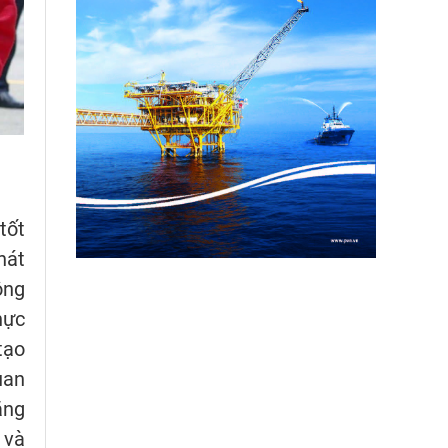
tốt
hát
ông
hực
tạo
uan
ăng
 và