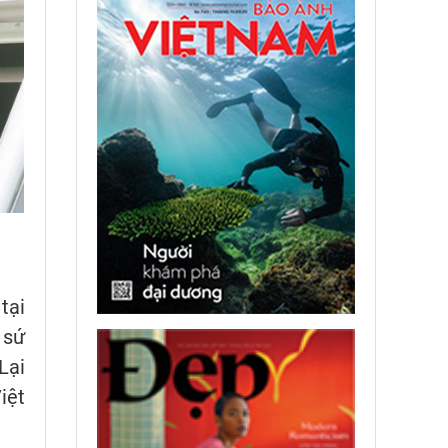
tại
 sứ
Lại
iệt