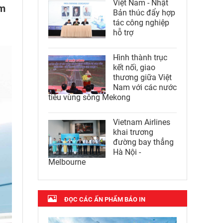
Việt Nam - Nhật
ăm
Bản thúc đẩy hợp
tác công nghiệp
hỗ trợ
Hình thành trục
kết nối, giao
thương giữa Việt
Nam với các nước
tiểu vùng sông Mekong
Vietnam Airlines
khai trương
đường bay thẳng
Hà Nội -
Melbourne
ĐỌC CÁC ẤN PHẨM BÁO IN