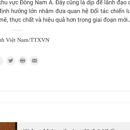
khu vực Đông Nam Á. Đây cũng là dịp để lãnh đạo 
 định hướng lớn nhằm đưa quan hệ Đối tác chiến l
mẽ, thực chất và hiệu quả hơn trong giai đoạn mới.
nh Việt Nam/TTXVN