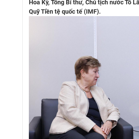
Hoa Kỳ, Tổng Bí thư, Chủ tịch nước Tô L
Quỹ Tiền tệ quốc tế (IMF).