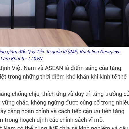
ng giám đốc Quỹ Tiền tệ quốc tế (IMF) Kristalina Georgieva.
 Lâm Khánh - TTXVN
g định Việt Nam và ASEAN là điểm sáng của tăng
iệt trong những thời điểm khó khăn khi kinh tế thế
chống chịu, thích ứng và duy trì tăng trưởng c
ột vững chắc, không ngừng được củng cố trong nhiề
ày càng hoàn chỉnh và cách tiếp cận ưu tiên tăng
 trong hoạch định các chính sách vĩ mô.
m có thể cùng IMF chia sẻ kinh nghiệm và câu