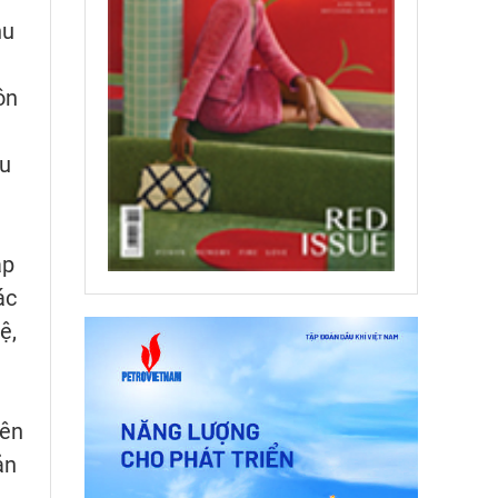
hu
ôn
êu
ập
ác
ệ,
yên
ản