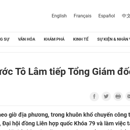
English
Français
Español
中
G SỰ
VĂN HÓA
KHÁM PHÁ
KINH TẾ
SỰ KIỆN & NHÂN 
nước Tô Lâm tiếp Tổng Giám đố
heo giờ địa phương, trong khuôn khổ chuyến công 
 Đại hội đồng Liên hợp quốc Khóa 79 và làm việc t