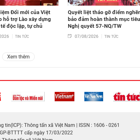
iệm Đổi mới của Việt
Quyết liệt tháo gỡ điểm nghẽn
 hỗ trợ Lào xây dựng
bảo đảm hoàn thành mục tiê
tế độc lập, tự chủ
Nghị quyết 57-NQ/TW
2026
07/08/2026
TIN TỨC
TIN TỨC
Xem thêm
 tin(ICP): Thông tấn xã Việt Nam | ISSN : 1606 - 0261
/GP-BTTTT cấp ngày 17/03/2022