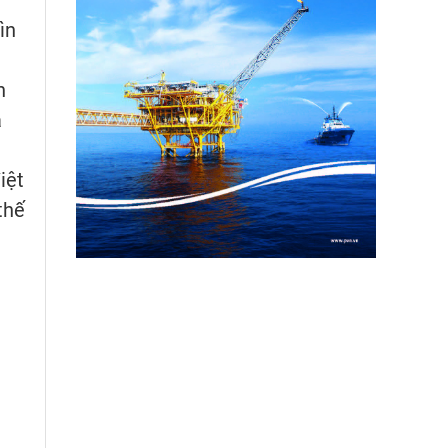
ìn
h
a
iệt
thế