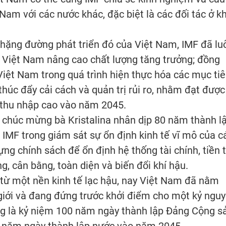
Nam với các nước khác, đặc biệt là các đối tác ở k
ặng đường phát triển đó của Việt Nam, IMF đã lu
ợ Việt Nam nâng cao chất lượng tăng trưởng; đồng
 Việt Nam trong quá trình hiện thực hóa các mục ti
 thúc đẩy cải cách và quản trị rủi ro, nhằm đạt được
, thu nhập cao vào năm 2045.
úc mừng bà Kristalina nhân dịp 80 năm thành l
a IMF trong giám sát sự ổn định kinh tế vĩ mô của c
ựng chính sách để ổn định hệ thống tài chính, tiền t
g, cân bằng, toàn diện và biến đổi khí hậu.
ừ một nền kinh tế lạc hậu, nay Việt Nam đã nằm
 giới và đang đứng trước khởi điểm cho một kỷ ngu
ng là kỷ niệm 100 năm ngày thành lập Đảng Cộng s
 năm ngày thành lập nước vào năm 2045.