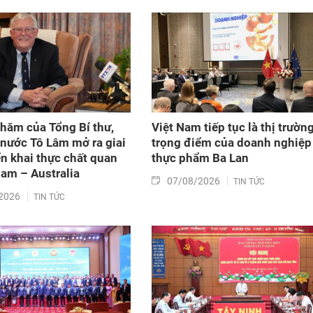
doanh trong lĩnh vực nông nghiệp và môi trường;
Luật sửa đổi, bổ sung một số điều của Luật Tần số
vô tuyến điện, Luật Viễn thông, Luật Giao dịch điện
tử và Luật Chuyển giao công nghệ. Sau đó, Quốc hộ
thảo luận ở tổ về 3 dự án Luật trên.
hăm của Tổng Bí thư,
Việt Nam tiếp tục là thị trườn
 nước Tô Lâm mở ra giai
trọng điểm của doanh nghiệp
ển khai thực chất quan
thực phẩm Ba Lan
Nam – Australia
07/08/2026
TIN TỨC
2026
TIN TỨC