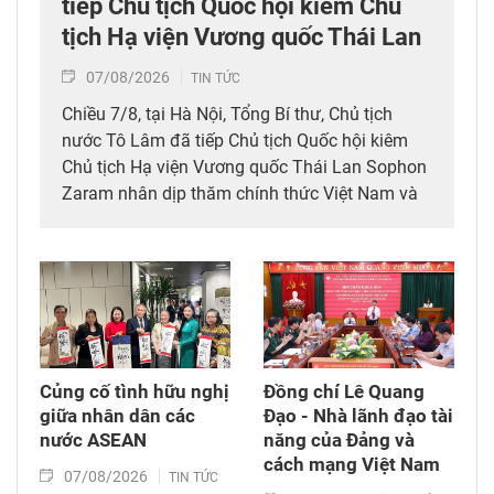
tiếp Chủ tịch Quốc hội kiêm Chủ
tịch Hạ viện Vương quốc Thái Lan
07/08/2026
TIN TỨC
Chiều 7/8, tại Hà Nội, Tổng Bí thư, Chủ tịch
nước Tô Lâm đã tiếp Chủ tịch Quốc hội kiêm
Chủ tịch Hạ viện Vương quốc Thái Lan Sophon
Zaram nhân dịp thăm chính thức Việt Nam và
tham dự các hoạt động kỷ niệm 50 năm thiết
lập quan hệ ngoại giao Việt Nam – Thái Lan
(6/8/1976 – 6/8/2026).
Củng cố tình hữu nghị
Đồng chí Lê Quang
giữa nhân dân các
Đạo - Nhà lãnh đạo tài
nước ASEAN
năng của Đảng và
cách mạng Việt Nam​
07/08/2026
TIN TỨC