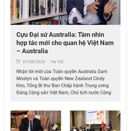
Cựu Đại sứ Australia: Tầm nhìn
hợp tác mới cho quan hệ Việt Nam
– Australia
07/08/2026
TIN TỨC
Nhận lời mời của Toàn quyền Australia Sam
Mostyn và Toàn quyền New Zealand Cindy
Kiro, Tổng Bí thư Ban Chấp hành Trung ương
Đảng Cộng sản Việt Nam, Chủ tịch nước Cộng
hòa xã hội chủ nghĩa Việt Nam Tô Lâm cùng
đoàn đại biểu cấp cao Việt Nam sẽ thăm cấp
Nhà nước tới Australia và New Zealand từ ngày
9-14/8/2026. Trả lời phỏng vấn phóng viên
TTXVN tại Sydney nhân dịp này, cựu Đại sứ