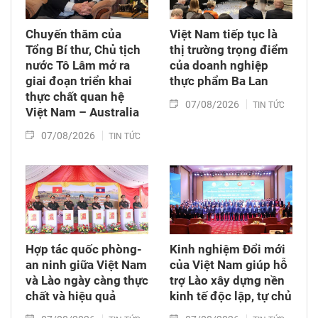
Australia tại Việt Nam Andrew Goledzinowski
cho rằng chuyến thăm của Tổng Bí thư, Chủ
Chuyến thăm của
Việt Nam tiếp tục là
tịch nước Tô Lâm đến Australia không chỉ
Tổng Bí thư, Chủ tịch
thị trường trọng điểm
mang ý nghĩa đặc biệt về chính trị mà còn
nước Tô Lâm mở ra
của doanh nghiệp
được kỳ vọng tạo động lực mới để hiện thực
giai đoạn triển khai
thực phẩm Ba Lan
hóa các mục tiêu trong khuôn khổ Đối tác
thực chất quan hệ
07/08/2026
TIN TỨC
Chiến lược toàn diện, mở ra thêm cơ hội hợp
Việt Nam – Australia
tác trên các lĩnh vực kinh tế, công nghệ, năng
07/08/2026
TIN TỨC
lượng và phát triển nguồn nhân lực.
Hợp tác quốc phòng-
Kinh nghiệm Đổi mới
an ninh giữa Việt Nam
của Việt Nam giúp hỗ
và Lào ngày càng thực
trợ Lào xây dựng nền
chất và hiệu quả
kinh tế độc lập, tự chủ