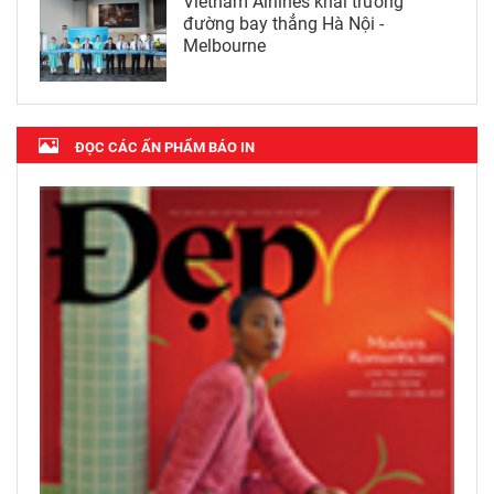
Vietnam Airlines khai trương
đường bay thẳng Hà Nội -
Melbourne
ĐỌC CÁC ẤN PHẨM BÁO IN