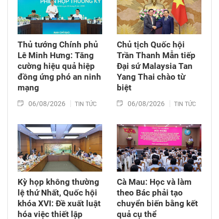
Thủ tướng Chính phủ
Chủ tịch Quốc hội
Lê Minh Hưng: Tăng
Trần Thanh Mẫn tiếp
cường hiệu quả hiệp
Đại sứ Malaysia Tan
đồng ứng phó an ninh
Yang Thai chào từ
mạng
biệt
06/08/2026
06/08/2026
TIN TỨC
TIN TỨC
Kỳ họp không thường
Cà Mau: Học và làm
lệ thứ Nhất, Quốc hội
theo Bác phải tạo
khóa XVI: Đề xuất luật
chuyển biến bằng kết
hóa việc thiết lập
quả cụ thể