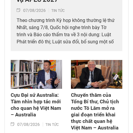
07/08/2026
TIN TỨC
Theo chương trình Kỳ họp không thường lệ thứ
Nhất, sáng 7/8, Quốc hội nghe trình bày Tờ
trình và Báo cáo thẩm tra về 3 nội dung: Luật
Phát triển đô thị; Luật sửa đổi, bổ sung một số
điều của 10 luật có liên quan đến thủ tục hành
chính, điều kiện kinh doanh trong lĩnh vực nông
nghiệp và môi trường; Luật sửa đổi, bổ sung
một số điều của Luật Tần số vô tuyến điện,
Luật Viễn thông, Luật Giao dịch điện tử và Luật
Chuyển giao công nghệ. Sau đó, Quốc hội thảo
luận ở tổ về 3 dự án Luật trên.
Cựu Đại sứ Australia:
Chuyến thăm của
Tầm nhìn hợp tác mới
Tổng Bí thư, Chủ tịch
cho quan hệ Việt Nam
nước Tô Lâm mở ra
– Australia
giai đoạn triển khai
thực chất quan hệ
07/08/2026
TIN TỨC
Việt Nam – Australia