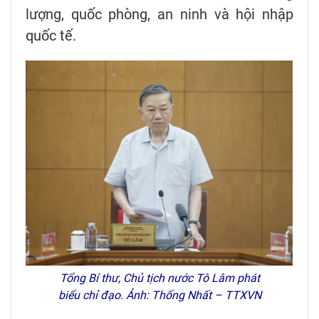
lượng, quốc phòng, an ninh và hội nhập
quốc tế.
Tổng Bí thư, Chủ tịch nước Tô Lâm phát
biểu chỉ đạo. Ảnh: Thống Nhất – TTXVN