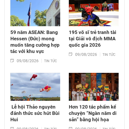
59 năm ASEAN: Bang
195 võ sĩ trẻ tranh tài
Hessen (Đức) mong
tại Giải vô địch MMA
muốn tăng cường hợp
quốc gia 2026
tác với khu vực
09/08/2026
TIN TỨC
09/08/2026
TIN TỨC
​ Lễ hội Thảo nguyên
Hơn 120 tác phẩm kể
đánh thức sức hút Bùi
chuyện “Ngàn năm di
Hui
sản” bằng hội họa