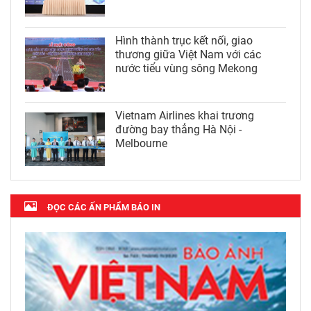
Hình thành trục kết nối, giao
thương giữa Việt Nam với các
nước tiểu vùng sông Mekong
Vietnam Airlines khai trương
đường bay thẳng Hà Nội -
Melbourne
ĐỌC CÁC ẤN PHẨM BÁO IN