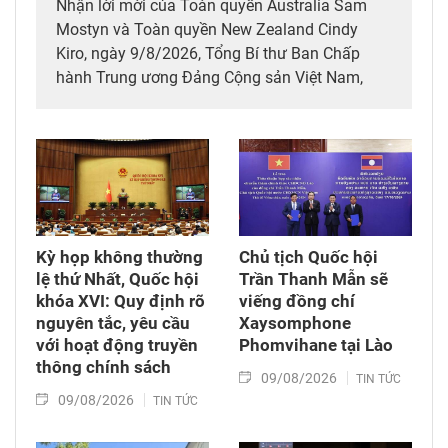
Nhận lời mời của Toàn quyền Australia Sam
Mostyn và Toàn quyền New Zealand Cindy
Kiro, ngày 9/8/2026, Tổng Bí thư Ban Chấp
hành Trung ương Đảng Cộng sản Việt Nam,
Chủ tịch nước Cộng hòa xã hội chủ nghĩa Việt
Nam Tô Lâm cùng Đoàn đại biểu cấp cao Việt
Nam rời Thủ đô Hà Nội lên đường thăm cấp
Nhà nước tới Australia và New Zealand từ ngày
9 - 14/8/2026.
Kỳ họp không thường
Chủ tịch Quốc hội
lệ thứ Nhất, Quốc hội
Trần Thanh Mẫn sẽ
khóa XVI: Quy định rõ
viếng đồng chí
nguyên tắc, yêu cầu
Xaysomphone
với hoạt động truyền
Phomvihane tại Lào
thông chính sách
09/08/2026
TIN TỨC
09/08/2026
TIN TỨC