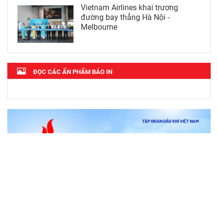
Vietnam Airlines khai trương
đường bay thẳng Hà Nội -
Melbourne
ĐỌC CÁC ẤN PHẨM BÁO IN