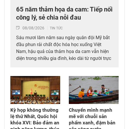
65 năm thảm họa da cam: Tiếp nối
công lý, sẻ chia nỗi đau
08/08/2026
TIN TỨC
Sáu mươi lăm năm sau ngày quân đội Mỹ bắt
đầu phun rải chất độc hóa học xuống Việt
Nam, hậu quả của thảm họa da cam vẫn hiện
diện trong nhiều gia đình, kéo dài từ người trực
tiếp đi qua chiến tranh đến các thế hệ con,
cháu. Hành trình đi tìm công lý vì thế không chỉ
diễn ra tại các tòa án quốc tế mà còn cần được
tiếp tục bằng những chính sách đủ đầy hơn, để
những người sinh ra trong hòa bình không bị
bỏ lại với hậu quả của cuộc chiến mình chưa
từng trải qua.
Kỳ họp không thường
Chuyển mình mạnh
lệ thứ Nhất, Quốc hội
mẽ với chuỗi sản
khóa XVI: Bảo đảm an
phẩm xanh, đậm bản
ninh năng lượng, thúc
sắc sông nước