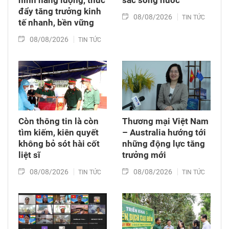
đẩy tăng trưởng kinh
08/08/2026
TIN TỨC
tế nhanh, bền vững
08/08/2026
TIN TỨC
Còn thông tin là còn
Thương mại Việt Nam
tìm kiếm, kiên quyết
– Australia hướng tới
không bỏ sót hài cốt
những động lực tăng
liệt sĩ
trưởng mới
08/08/2026
08/08/2026
TIN TỨC
TIN TỨC