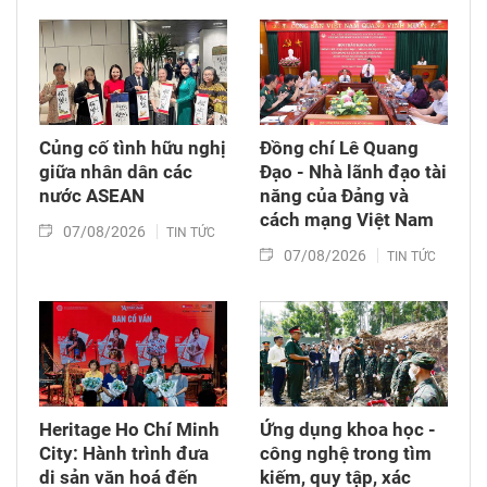
lập quan hệ ngoại giao Việt Nam – Thái Lan
(6/8/1976 – 6/8/2026).
Củng cố tình hữu nghị
Đồng chí Lê Quang
giữa nhân dân các
Đạo - Nhà lãnh đạo tài
nước ASEAN
năng của Đảng và
cách mạng Việt Nam​
07/08/2026
TIN TỨC
07/08/2026
TIN TỨC
Heritage Ho Chí Minh
Ứng dụng khoa học -
City: Hành trình đưa
công nghệ trong tìm
di sản văn hoá đến
kiếm, quy tập, xác