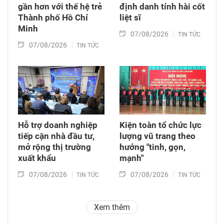
gần hơn với thế hệ trẻ
định danh tính hài cốt
Thành phố Hồ Chí
liệt sĩ
Minh
07/08/2026
TIN TỨC
07/08/2026
TIN TỨC
Hỗ trợ doanh nghiệp
Kiện toàn tổ chức lực
tiếp cận nhà đầu tư,
lượng vũ trang theo
mở rộng thị trường
hướng "tinh, gọn,
xuất khẩu
mạnh"
07/08/2026
07/08/2026
TIN TỨC
TIN TỨC
Xem thêm