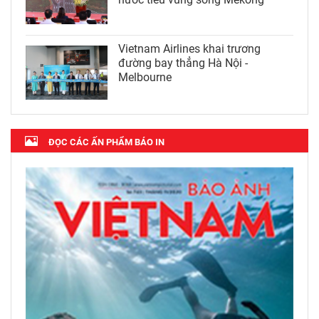
Vietnam Airlines khai trương
đường bay thẳng Hà Nội -
Melbourne
ĐỌC CÁC ẤN PHẨM BÁO IN