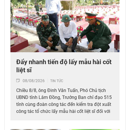
Đẩy nhanh tiến độ lấy mẫu hài cốt
liệt sĩ
08/08/2026
TIN TỨC
Chiều 8/8, ông Đinh Văn Tuấn, Phó Chủ tịch
UBND tỉnh Lâm Đồng, Trưởng Ban chỉ đạo 515
tỉnh cùng đoàn công tác đến kiểm tra đột xuất
công tác tổ chức lấy mẫu hài cốt liệt sĩ đối với
mộ chưa xác định được thông tin tại Nghĩa
trang Liệt sĩ Bình Thuận (xã Hồng Sơn), đồng