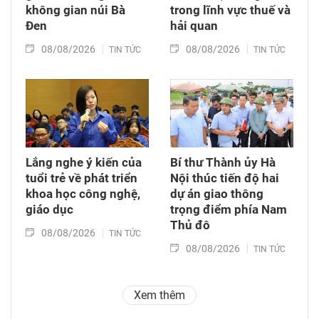
không gian núi Bà
trong lĩnh vực thuế và
Đen
hải quan
08/08/2026
08/08/2026
TIN TỨC
TIN TỨC
Lắng nghe ý kiến của
Bí thư Thành ủy Hà
tuổi trẻ về phát triển
Nội thúc tiến độ hai
khoa học công nghệ,
dự án giao thông
giáo dục
trọng điểm phía Nam
Thủ đô
08/08/2026
TIN TỨC
08/08/2026
TIN TỨC
Xem thêm