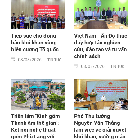
thời tặng quà cho cán bộ, chiến sĩ tham gia
công tác lấy mẫu tại đây.
Tiếp sức cho đồng
Việt Nam - Ấn Độ thúc
bào khó khăn vùng
đẩy hợp tác nghiên
biên cương Tổ quốc
cứu, đào tạo và tư vấn
chính sách
08/08/2026
TIN TỨC
08/08/2026
TIN TỨC
Triển lãm "Kinh gốm –
Phó Thủ tướng
Thanh âm thế gian":
Nguyễn Văn Thắng
Kết nối nghệ thuật
làm việc về giải quyết
gốm Phù Lãng với
khó khăn, vướng mắc