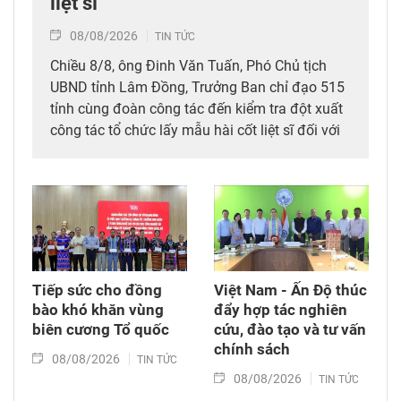
liệt sĩ
08/08/2026
TIN TỨC
Chiều 8/8, ông Đinh Văn Tuấn, Phó Chủ tịch
UBND tỉnh Lâm Đồng, Trưởng Ban chỉ đạo 515
tỉnh cùng đoàn công tác đến kiểm tra đột xuất
công tác tổ chức lấy mẫu hài cốt liệt sĩ đối với
mộ chưa xác định được thông tin tại Nghĩa
trang Liệt sĩ Bình Thuận (xã Hồng Sơn), đồng
thời tặng quà cho cán bộ, chiến sĩ tham gia
công tác lấy mẫu tại đây.
Tiếp sức cho đồng
Việt Nam - Ấn Độ thúc
bào khó khăn vùng
đẩy hợp tác nghiên
biên cương Tổ quốc
cứu, đào tạo và tư vấn
chính sách
08/08/2026
TIN TỨC
08/08/2026
TIN TỨC