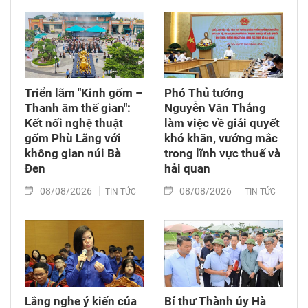
Triển lãm "Kinh gốm –
Phó Thủ tướng
Thanh âm thế gian":
Nguyễn Văn Thắng
Kết nối nghệ thuật
làm việc về giải quyết
gốm Phù Lãng với
khó khăn, vướng mắc
không gian núi Bà
trong lĩnh vực thuế và
Đen
hải quan
08/08/2026
08/08/2026
TIN TỨC
TIN TỨC
Lắng nghe ý kiến của
Bí thư Thành ủy Hà