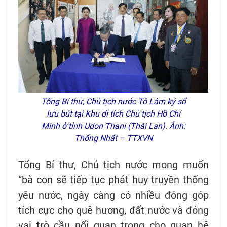
Tổng Bí thư, Chủ tịch nước Tô Lâm ký sổ
lưu bút tại Khu di tích Chủ tịch Hồ Chí
Minh ở tỉnh Udon Thani (Thái Lan). Ảnh:
Thống Nhất – TTXVN
Tổng Bí thư, Chủ tịch nước mong muốn
“bà con sẽ tiếp tục phát huy truyền thống
yêu nước, ngày càng có nhiều đóng góp
tích cực cho quê hương, đất nước và đóng
vai trò cầu nối quan trọng cho quan hệ