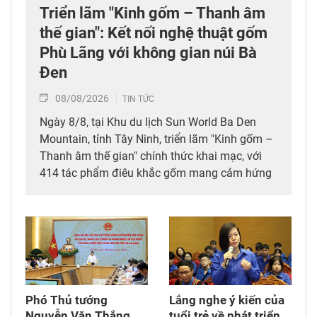
Triển lãm "Kinh gốm – Thanh âm
thế gian": Kết nối nghệ thuật gốm
Phù Lãng với không gian núi Bà
Đen
08/08/2026
TIN TỨC
Ngày 8/8, tại Khu du lịch Sun World Ba Den
Mountain, tỉnh Tây Ninh, triển lãm "Kinh gốm –
Thanh âm thế gian" chính thức khai mạc, với
414 tác phẩm điêu khắc gốm mang cảm hứng
Phật giáo của nghệ sỹ Nguyễn Tuấn (Tuấn
Gốm). Tham dự triển lãm có lãnh đạo tỉnh Tây
Ninh, các nghệ nhân làng nghề Phù Lãng (tỉnh
Bắc Ninh) và đông đảo du khách trong, ngoài
nước.
Phó Thủ tướng
Lắng nghe ý kiến của
Nguyễn Văn Thắng
tuổi trẻ về phát triển