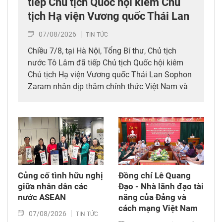
tiếp Chủ tịch Quốc hội kiêm Chủ
tịch Hạ viện Vương quốc Thái Lan
07/08/2026
TIN TỨC
Chiều 7/8, tại Hà Nội, Tổng Bí thư, Chủ tịch
nước Tô Lâm đã tiếp Chủ tịch Quốc hội kiêm
Chủ tịch Hạ viện Vương quốc Thái Lan Sophon
Zaram nhân dịp thăm chính thức Việt Nam và
tham dự các hoạt động kỷ niệm 50 năm thiết
lập quan hệ ngoại giao Việt Nam – Thái Lan
(6/8/1976 – 6/8/2026).
Củng cố tình hữu nghị
Đồng chí Lê Quang
giữa nhân dân các
Đạo - Nhà lãnh đạo tài
nước ASEAN
năng của Đảng và
cách mạng Việt Nam​
07/08/2026
TIN TỨC