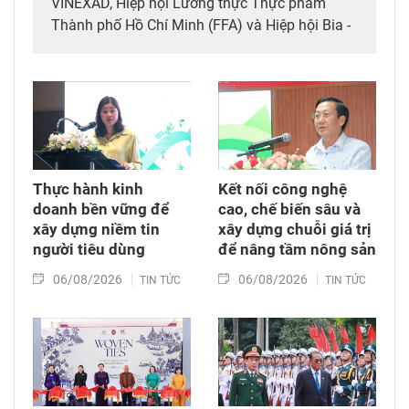
VINEXAD, Hiệp hội Lương thực Thực phẩm
Thành phố Hồ Chí Minh (FFA) và Hiệp hội Bia -
Rượu - Nước giải khát Việt Nam (VBA) đã tổ
chức khai mạc Triển lãm quốc tế thường niên
kết hợp hai chuyên ngành thực phẩm, đồ uống
và thiết bị - công nghệ chế biến, bao bì
(Vietfood & Beverage - Propack Vietnam 2026).
Thực hành kinh
Kết nối công nghệ
doanh bền vững để
cao, chế biến sâu và
xây dựng niềm tin
xây dựng chuỗi giá trị
người tiêu dùng
để nâng tầm nông sản
06/08/2026
06/08/2026
TIN TỨC
TIN TỨC