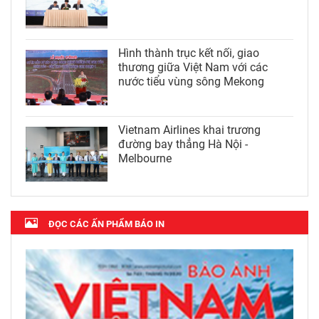
Hình thành trục kết nối, giao
thương giữa Việt Nam với các
nước tiểu vùng sông Mekong
Vietnam Airlines khai trương
đường bay thẳng Hà Nội -
Melbourne
ĐỌC CÁC ẤN PHẨM BÁO IN