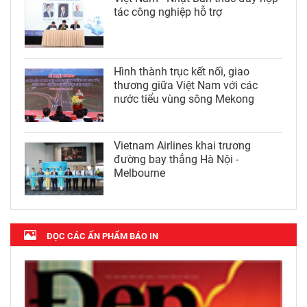
tác công nghiệp hỗ trợ
Hình thành trục kết nối, giao
thương giữa Việt Nam với các
nước tiểu vùng sông Mekong
Vietnam Airlines khai trương
đường bay thẳng Hà Nội -
Melbourne
ĐỌC CÁC ẤN PHẨM BÁO IN