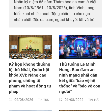
Nhân kỷ niệm 65 năm Thảm họa da cam ở Việt
Nam (10/8/1961 - 10/8/2026), tỉnh Vĩnh Long
triển khai nhiều hoạt động chăm lo cho nạn
nhân chất độc da cam, người khuyết tật và trẻ
em có hoàn cảnh đặc biệt; đồng thời huy động
các nguồn lực xã hội chung tay xoa dịu nỗi đau
da cam, góp phần bảo đảm an sinh xã hội.
Kỳ họp không thường
Thủ tướng Lê Minh
lệ thứ Nhất, Quốc hội
Hưng: Bảo đảm an
khóa XVI: Nâng cao
ninh mạng phải gắn
phòng, chống tội
kết giữa "bảo vệ hệ
phạm và hoạt động tư
thống" và "bảo vệ con
pháp
người"
06/08/2026
06/08/2026
TIN TỨC
TIN TỨC