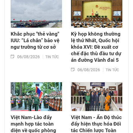
Khắc phục "thẻ vàng"
Kỳ họp không thường
IUU: “Lá chắn” bảo vệ
lệ thứ Nhất, Quốc hội
ngư trường từ cơ sở
khóa XVI: Đề xuất cơ
chế đặc thù đầu tư dự
06/08/2026
TIN TỨC
án đường Vành đai 5
06/08/2026
TIN TỨC
Việt Nam-Lào đẩy
Việt Nam - Ấn Độ thúc
mạnh hợp tác toàn
đẩy hiện thực hóa Đối
diện về quốc phòng
tác Chiến lược Toàn