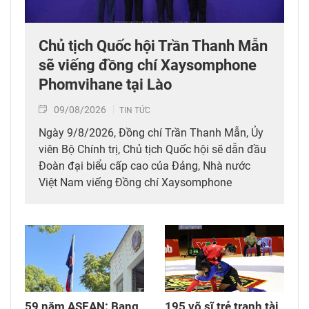
Chủ tịch Quốc hội Trần Thanh Mẫn
sẽ viếng đồng chí Xaysomphone
Phomvihane tại Lào
09/08/2026
TIN TỨC
Ngày 9/8/2026, Đồng chí Trần Thanh Mẫn, Ủy
viên Bộ Chính trị, Chủ tịch Quốc hội sẽ dẫn đầu
Đoàn đại biểu cấp cao của Đảng, Nhà nước
Việt Nam viếng Đồng chí Xaysomphone
Phomvihane (Xay-xổm-phon Phôm-vi-hản), Ủy
viên Bộ Chính trị, Chủ tịch Quốc hội Lào tại thủ
đô Vientiane (Viêng-chăn), Lào./.
59 năm ASEAN: Bang
195 võ sĩ trẻ tranh tài