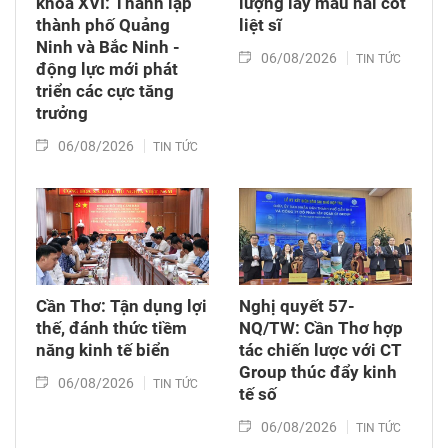
khóa XVI: Thành lập
lượng lấy mẫu hài cốt
thành phố Quảng
liệt sĩ
Ninh và Bắc Ninh -
06/08/2026
TIN TỨC
động lực mới phát
triển các cực tăng
trưởng
06/08/2026
TIN TỨC
Cần Thơ: Tận dụng lợi
Nghị quyết 57-
thế, đánh thức tiềm
NQ/TW: Cần Thơ hợp
năng kinh tế biển
tác chiến lược với CT
Group thúc đẩy kinh
06/08/2026
TIN TỨC
tế số
06/08/2026
TIN TỨC