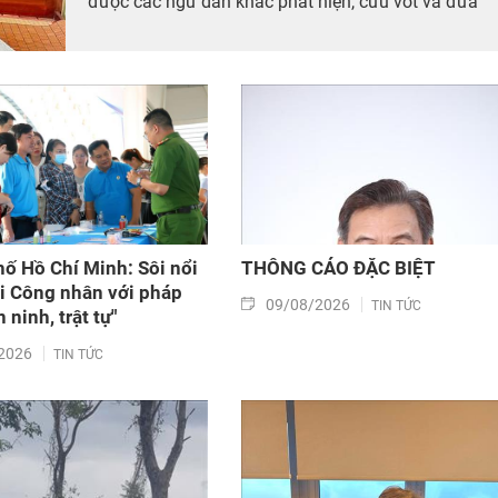
được các ngư dân khác phát hiện, cứu vớt và đưa
vào bờ an toàn.
ố Hồ Chí Minh: Sôi nổi
THÔNG CÁO ĐẶC BIỆT
i Công nhân với pháp
09/08/2026
TIN TỨC
n ninh, trật tự"
2026
TIN TỨC