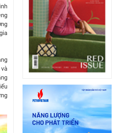
ình
êng
ơng
gia
ảng
 và
ăng
iếu
ững