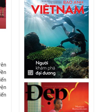
rên
yền
iến
yện
iến