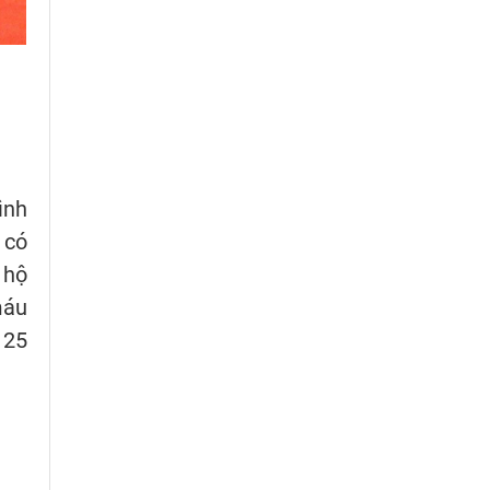
ình
 có
 hộ
máu
 25