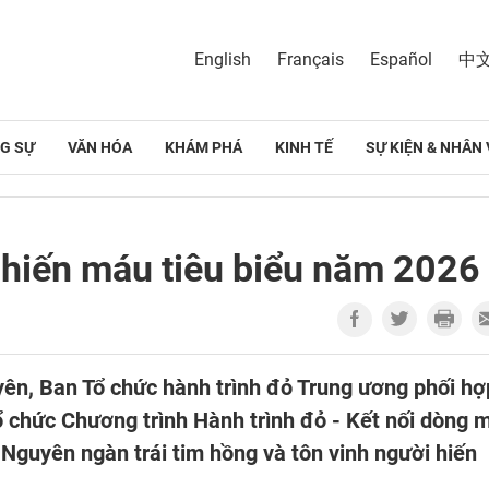
English
Français
Español
中
G SỰ
VĂN HÓA
KHÁM PHÁ
KINH TẾ
SỰ KIỆN & NHÂN 
 hiến máu tiêu biểu năm 2026
uyên, Ban Tổ chức hành trình đỏ Trung ương phối hợ
ổ chức Chương trình Hành trình đỏ - Kết nối dòng 
i Nguyên ngàn trái tim hồng và tôn vinh người hiến