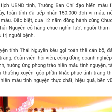
ịch UBND tỉnh, Trưởng Ban Chỉ đạo hiến máu t
y, toàn tỉnh đã tiếp nhận 150.000 đơn vị máu, ri
ị máu. Đặc biệt, qua 12 năm đồng hành cùng Chư
 Thái Nguyên có hàng chục nghìn lượt người tham 
 trị người bệnh.
yện tỉnh Thái Nguyên kêu gọi toàn thể cán bộ, đ
 trang, đoàn viên, hội viên, cộng đồng doanh nghiệp
nh, hưởng ứng phong trào hiến máu tình nguyện, t
u thường xuyên, góp phần khắc phục tình trạng th
 hiến máu tình nguyện thực chất, hiệu quả, bền v