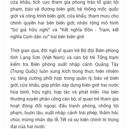
cửa khẩu; tích cực tham gia phong trào tố giác tội
phạm, bảo vệ đường biên giới, hệ thống mốc quốc
giới và công trình biên giới, cửa khẩu; tham mưu cho
chính quyền hai bên biên giới, nhân rộng mô hình
“Sứ giả hữu nghị” và “Kết nghĩa Đồn - Trạm, kết
nghĩa Cụm dân cư” hai bên biên giới
Thời gian qua, đội ngũ sĩ quan trẻ Bộ đội Biên phòng
tỉnh Lạng Sơn (Việt Nam) và cán bộ trẻ Tổng trạm
kiểm tra Biên phòng xuất nhập cảnh Quảng Tây
(Trung Quốc) luôn xung kích trong thực hiện nhiệm
vụ; tăng cường phối hợp trong quản lý, bảo vệ biên
giới, cửa khẩu, góp phần xây dựng biên giới hai nước
hòa bình, hữu nghị, hợp tác và phát triển. Hai bên
thường xuyên phân công cán bộ, sĩ quan trẻ tham gia
hoạt động đối ngoại; đấu tranh phòng, chống tội
phạm, buôn lậu, xuất nhập cảnh trái phép; thăm hỏi,
chúc mừng nhân dịp lễ, Tết và sự kiện chính trị trọng
đại của hai nước.