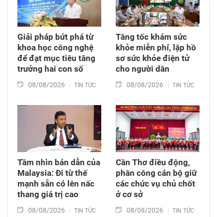
công nghệ số vào chuỗi giá trị nông nghiệp và
phát triển nông thôn địa phương.
Giải pháp bứt phá từ
Tăng tốc khám sức
khoa học công nghệ
khỏe miễn phí, lập hồ
để đạt mục tiêu tăng
sơ sức khỏe điện tử
trưởng hai con số
cho người dân
08/08/2026
08/08/2026
TIN TỨC
TIN TỨC
Tầm nhìn bán dẫn của
Cần Thơ điều động,
Malaysia: Đi từ thế
phân công cán bộ giữ
mạnh sẵn có lên nấc
các chức vụ chủ chốt
thang giá trị cao
ở cơ sở
08/08/2026
08/08/2026
TIN TỨC
TIN TỨC