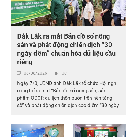
Đắk Lắk ra mắt Bản đồ số nông
sản và phát động chiến dịch “30
ngày đêm” chuẩn hóa dữ liệu sầu
riêng
08/08/2026
TIN TỨC
Ngày 7/8, UBND tỉnh Đắk Lắk tổ chức Hội nghị
công bố ra mắt “Bản đồ số nông sản, sản
phẩm OCOP, du lịch thôn buôn trên nền tảng
số” và phát động chiến dịch cao điểm “30 ngày
đêm” số hóa, chuẩn hóa, cập nhật và kết nối dữ
liệu mã số vùng trồng, mã số cơ sở đóng gói
sầu riêng trên địa bàn tỉnh. Đây được xem là
bước đi chiến lược nhằm tích hợp đồng bộ