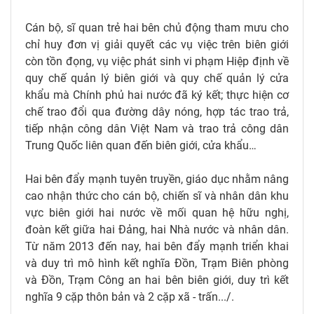
Cán bộ, sĩ quan trẻ hai bên chủ động tham mưu cho
chỉ huy đơn vị giải quyết các vụ việc trên biên giới
còn tồn đọng, vụ việc phát sinh vi phạm Hiệp định về
quy chế quản lý biên giới và quy chế quản lý cửa
khẩu mà Chính phủ hai nước đã ký kết; thực hiện cơ
chế trao đổi qua đường dây nóng, hợp tác trao trả,
tiếp nhận công dân Việt Nam và trao trả công dân
Trung Quốc liên quan đến biên giới, cửa khẩu…
Hai bên đẩy mạnh tuyên truyền, giáo dục nhằm nâng
cao nhận thức cho cán bộ, chiến sĩ và nhân dân khu
vực biên giới hai nước về mối quan hệ hữu nghị,
đoàn kết giữa hai Đảng, hai Nhà nước và nhân dân.
Từ năm 2013 đến nay, hai bên đẩy mạnh triển khai
và duy trì mô hình kết nghĩa Đồn, Trạm Biên phòng
và Đồn, Trạm Công an hai bên biên giới, duy trì kết
nghĩa 9 cặp thôn bản và 2 cặp xã - trấn.../.