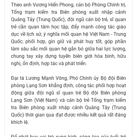
Theo anh Vương Hiển Phong, cán bộ Phòng Chính trị,
Tổng trạm kiểm tra Biên phòng xuất nhập cảnh
Quảng Tây (Trung Quốc), đội ngũ cán bộ trẻ, sĩ quan
trẻ cần quan tâm học tập, đẩy mạnh công tác giáo
dục về lịch sử, ý nghĩa mối quan hệ Việt Nam - Trung
Quốc; phối hợp, gìn giữ và phát huy tốt, góp phần
làm sâu sắc mối quan hệ gắn bó giữa hai lực lượng,
chung tay xây dựng tuyến biên giới hòa bình, hữu
nghị, ổn định, hợp tác và phát triển.
Đại tá Lương Mạnh Vông, Phó Chính ủy Bộ đội Biên
phòng Lạng Sơn khẳng định, công tác phối hợp hoạt
động giữa đội ngũ sĩ quan trẻ Bộ đội Biên phòng
Lạng Sơn (Việt Nam) và cán bộ trẻ Tổng trạm kiểm
tra Biên phòng xuất nhập cảnh Quảng Tây (Trung
Quốc) thời gian qua đạt được nhiều kết quả rất đáng
khích lệ.
Để phát huy vai trò xung kích, sáng tạo của tuổi trẻ