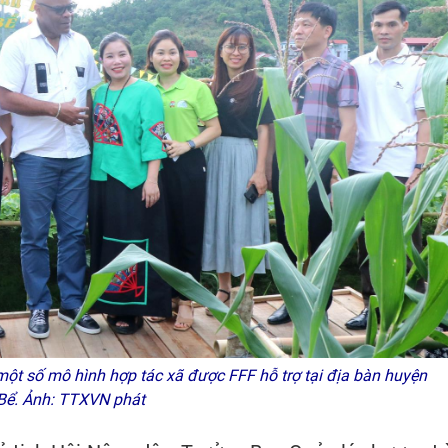
ột số mô hình hợp tác xã được FFF hỗ trợ tại địa bàn huyện
Bể. Ảnh: TTXVN phát