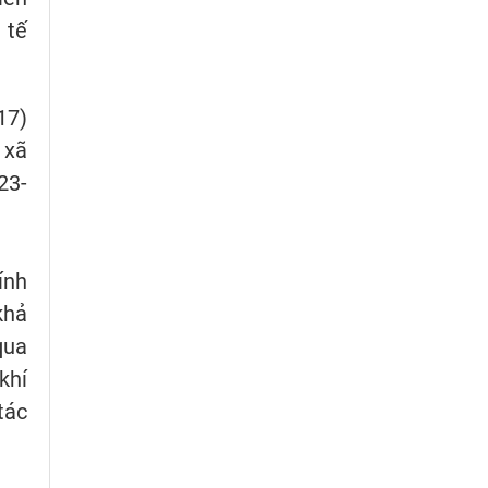
 tế
17)
 xã
23-
ính
khả
qua
khí
tác