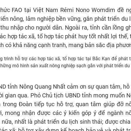
ổ chức FAO tại Việt Nam Rémi Nono Womdim đề ng
triển nông, lâm nghiệp bền vững, gắn phát triển du l
 thu nhập cho người dân. Ngoài ra, tỉnh cần lồng g
c hợp tác xã, tổ hợp tác phát huy tốt nhất lợi thế, 
ch có khả năng cạnh tranh, mang bản sắc địa phươ
g trình hỗ trợ các hợp tác xã, tổ hợp tác tại Bắc Kạn để phát t
những mô hình sản xuất nông nghiệp sạch gắn với phát triển du 
BND tỉnh Nông Quang Nhất cảm ơn sự quan tâm, hỗ 
hời gian qua. Phó Chủ tịch UBND tỉnh mong muốn N
rong Đoàn tiếp tục hỗ trợ, quan tâm giúp đỡ n
hời, mong nhận được các ý kiến góp ý để ngành n
nữa, nhất là phát triển du lịch sinh thái; được chia
ác xã; hỗ trợ xây dựng kế hoạch bảo vệ và phát tr