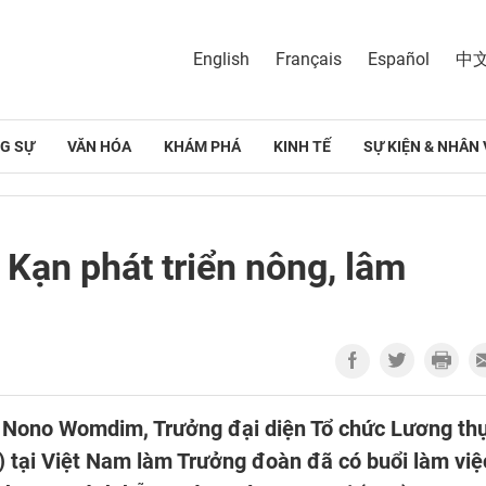
English
Français
Español
中
G SỰ
VĂN HÓA
KHÁM PHÁ
KINH TẾ
SỰ KIỆN & NHÂN 
 Kạn phát triển nông, lâm
i Nono Womdim, Trưởng đại diện Tổ chức Lương th
 tại Việt Nam làm Trưởng đoàn đã có buổi làm việ