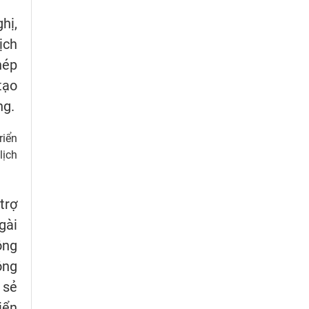
hị,
ịch
hép
tạo
ng.
riển
lịch
trợ
gài
ông
ông
 sẻ
iển