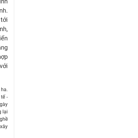
ình
nh.
tới
nh,
iển
âng
hợp
với
 ha.
tế -
ngày
 lại
nghề
 xây