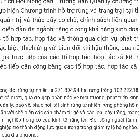
ủ tịch Hội Nông dân, Trưởng Ban Quản lý chương tr
 hiện Chương trình hỗ trợ rừng và trang trại tại tỉ
quản trị và thúc đẩy cơ chế, chính sách liên quan 
c diễn đàn đa ngành; tăng cường khả năng kinh doa
c tổ hợp tác, hợp tác xã thông qua dịch vụ phát tr
ặc biệt, thích ứng với biến đổi khí hậu thông qua n
ia trực tiếp của các tổ hợp tác, hợp tác xã kết 
iệc tiếp cận công bằng các tổ hợp tác, hợp tác xã 
ong đó, rừng tự nhiên là 271.804,94 ha; rừng trồng 102.222,18
 cả nước, qua đó góp phần bảo vệ môi trường, phát triển kinh 
ản lý, bảo vệ, phục hồi, tái sinh rừng tự nhiên, rừng phòng hộ 
gắn với chế biến các sản phẩm từ gỗ và các loại cây trồng, mang
 lâm nghiệp trong cơ cấu kinh tế nâng lên. Đời sống người làm 
hiệp trở thành động lực quan trọng trong giảm tỷ lệ hộ nghèo,
g của địa phương.