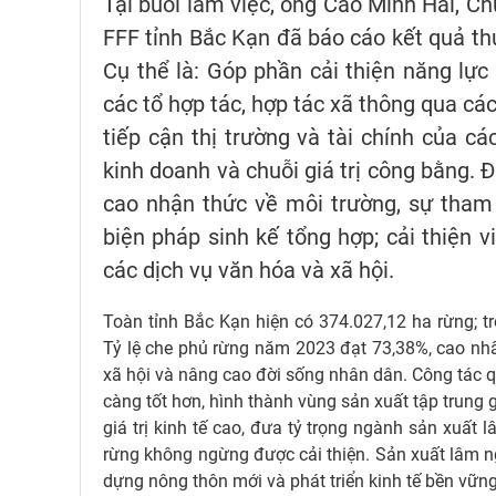
Tại buổi làm việc, ông Cao Minh Hải, Ch
FFF tỉnh Bắc Kạn đã báo cáo kết quả thực
Cụ thể là: Góp phần cải thiện năng lực 
các tổ hợp tác, hợp tác xã thông qua cá
tiếp cận thị trường và tài chính của cá
kinh doanh và chuỗi giá trị công bằng. Đ
cao nhận thức về môi trường, sự tham g
biện pháp sinh kế tổng hợp; cải thiện v
các dịch vụ văn hóa và xã hội.
Toàn tỉnh Bắc Kạn hiện có 374.027,12 ha rừng; tr
Tỷ lệ che phủ rừng năm 2023 đạt 73,38%, cao nhất
xã hội và nâng cao đời sống nhân dân. Công tác qu
càng tốt hơn, hình thành vùng sản xuất tập trung 
giá trị kinh tế cao, đưa tỷ trọng ngành sản xuất
rừng không ngừng được cải thiện. Sản xuất lâm ng
dựng nông thôn mới và phát triển kinh tế bền vữn