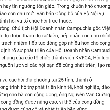
ính hay tín ngưỡng tôn giáo. Trong khuôn khổ chươn
iao con dấu mới, văn bản Công bố của Bộ Nội vụ
ỉnh hội và tổ chức hội trực thuộc.
Cường, Chủ tịch Hội Doanh nhân Campuchia gốc Việt
nh dự được tham dự sự kiện, tiếp nhận con dấu chín
 trách nhiệm tiếp tục đóng góp nhiều hơn cho cộn
định rõ sự phát triển của Hội Doanh nhân Campuc
ển chung của các tổ chức thành viên KVFCA, Hội luô
guồn lực với các hội bạn để cùng phát triển, tạo r
và các hội địa phương tại 25 tỉnh, thành ở
ng trình hỗ trợ phát triển kinh tế, khởi nghiệp, đào
trường cho bà con cộng đồng, ông Nguyễn Văn Cường
ủa cộng đồng được nâng cao, vị thế của cộng đồng
àng được củng cố và phát triển bền vững.