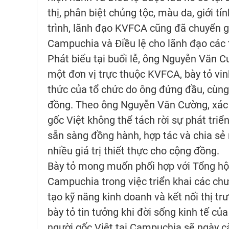
thị, phân biệt chủng tộc, màu da, giới t
trình, lãnh đạo KVFCA cũng đã chuyển g
Campuchia và Điều lệ cho lãnh đạo các t
Phát biểu tại buổi lễ, ông Nguyễn Văn 
một đơn vị trực thuộc KVFCA, bày tỏ vi
thức của tổ chức do ông đứng đầu, cùng
đồng. Theo ông Nguyễn Văn Cường, xác 
gốc Việt không thể tách rời sự phát tri
sẵn sàng đồng hành, hợp tác và chia sẻ n
nhiều giá trị thiết thực cho cộng đồng.
Bày tỏ mong muốn phối hợp với Tổng hội 
Campuchia trong việc triển khai các chươ
tạo kỹ năng kinh doanh và kết nối thị 
bày tỏ tin tưởng khi đời sống kinh tế c
người gốc Việt tại Campuchia sẽ ngày c