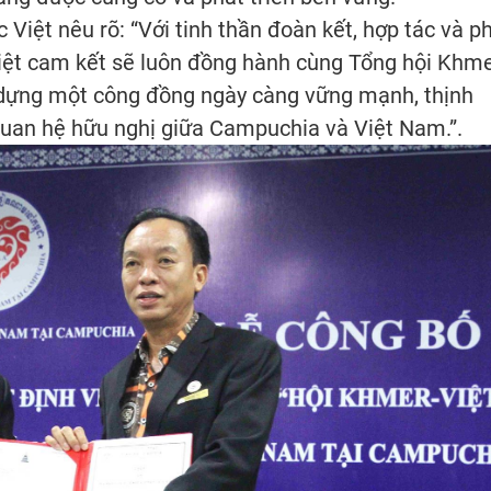
iệt nêu rõ: “Với tinh thần đoàn kết, hợp tác và p
iệt cam kết sẽ luôn đồng hành cùng Tổng hội Khme
 dựng một công đồng ngày càng vững mạnh, thịnh
quan hệ hữu nghị giữa Campuchia và Việt Nam.”.