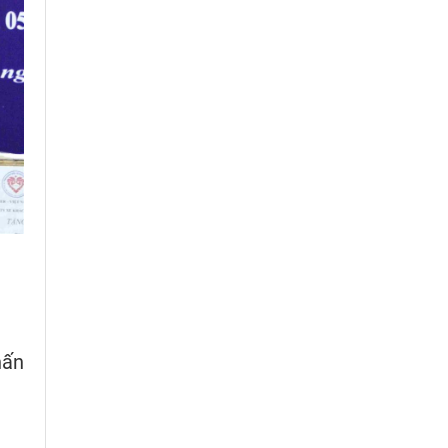
hấn
ẽ