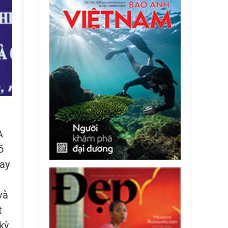
A
õ
nay
và
t
kỳ