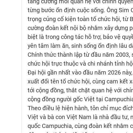
tăng cường mối quan hệ với chính quyền s
từng bước ổn định cuộc sống. Ông Sim Ch
trọng củng cố kiện toàn tổ chức hội, từ
cường đoàn kết nội bộ nhằm xây dựng p
biệt là trong công tác hỗ trợ, bảo vệ qu
yên tâm làm ăn, sinh sống ổn định lâu dà
Chính thức thành lập từ đầu năm 2003,
chức hội trực thuộc và chi nhánh tỉnh hộ
Đại hội gần nhất vào đầu năm 2026 này, 
xuất đổi tên tổ chức hội, cùng cam kết 
tới cộng đồng, thắt chặt quan hệ với ch
cộng đồng người gốc Việt tại Campuchi
Theo điều lệ hiện hành, tôn chỉ mục đí
Việt và bà con Việt Nam là nhà đầu tư,
quốc Campuchia, cùng đoàn kết nhằm cải