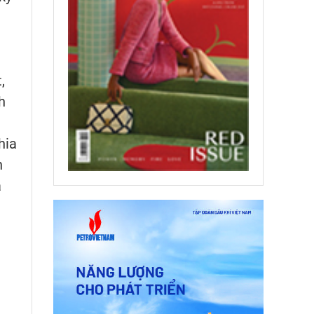
g
,
h
g
hia
n
a