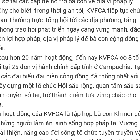
ở tại các cấp để hỗ trợ bà con về địa vị pháp lý,
y cho biết, trong thời gian tới, KVFCA tiếp tục chú
 Ban Thường trực Tổng hội tới các địa phương, tăng
hong trào hội phát triển ngày càng vững mạnh, đặ
yền lợi hợp pháp, địa vị pháp lý để bà con cộng đồng
i.
 sau hơn 20 năm hoạt động, đến nay KVFCA có 5 tổ
i tại 25 đơn vị hành chính cấp tỉnh ở Campuchia. Tạ
các đại biểu đại diện cộng đồng đã thống nhất với
xây dựng một tổ chức Hội sâu rộng, quan tâm sâu s
ính quyền sở tại, trở thành điểm tựa vững chắc cho
a.
ch hoạt động của KVFCA là tập hợp bà con Khmer g
 những người làm ăn, sinh sống hợp pháp tại Vương
 thiện, nâng cao đời sống; tổ chức tuyên truyền v