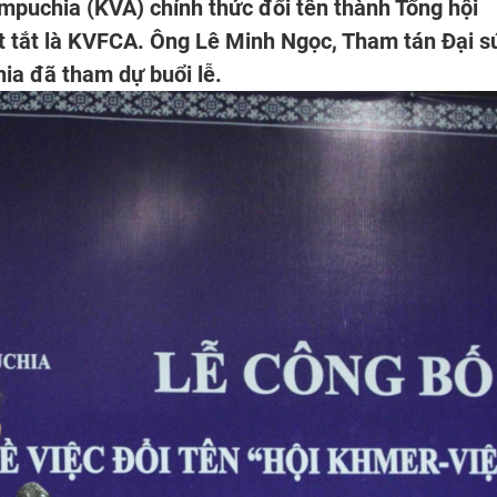
puchia (KVA) chính thức đổi tên thành Tổng hội
t tắt là KVFCA. Ông Lê Minh Ngọc, Tham tán Đại s
a đã tham dự buổi lễ.