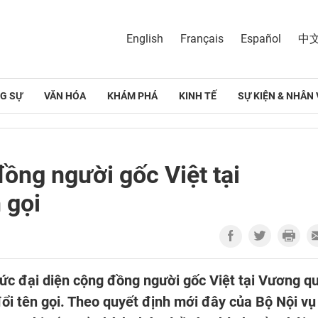
English
Français
Español
中
G SỰ
VĂN HÓA
KHÁM PHÁ
KINH TẾ
SỰ KIỆN & NHÂN 
ồng người gốc Việt tại
 gọi
hức đại diện cộng đồng người gốc Việt tại Vương q
ổi tên gọi. Theo quyết định mới đây của Bộ Nội vụ