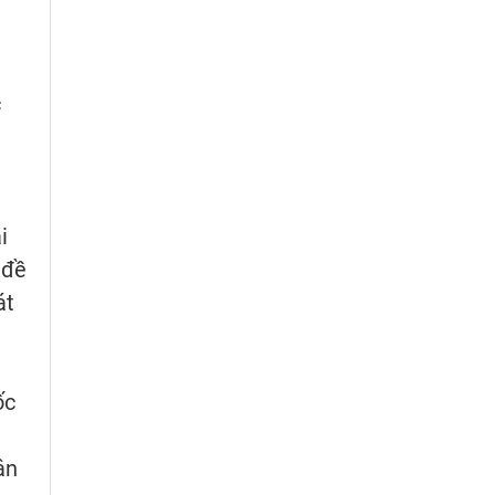
c
i
 đề
át
ốc
ận