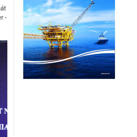
hát
r -