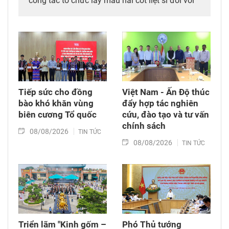
công tác tổ chức lấy mẫu hài cốt liệt sĩ đối với
mộ chưa xác định được thông tin tại Nghĩa
trang Liệt sĩ Bình Thuận (xã Hồng Sơn), đồng
thời tặng quà cho cán bộ, chiến sĩ tham gia
công tác lấy mẫu tại đây.
Tiếp sức cho đồng
Việt Nam - Ấn Độ thúc
bào khó khăn vùng
đẩy hợp tác nghiên
biên cương Tổ quốc
cứu, đào tạo và tư vấn
chính sách
08/08/2026
TIN TỨC
08/08/2026
TIN TỨC
Triển lãm "Kinh gốm –
Phó Thủ tướng