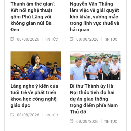
Thanh âm thế gian":
Nguyễn Văn Thắng
Kết nối nghệ thuật
làm việc về giải quyết
gốm Phù Lãng với
khó khăn, vướng mắc
không gian núi Bà
trong lĩnh vực thuế và
Đen
hải quan
08/08/2026
08/08/2026
TIN TỨC
TIN TỨC
Lắng nghe ý kiến của
Bí thư Thành ủy Hà
tuổi trẻ về phát triển
Nội thúc tiến độ hai
khoa học công nghệ,
dự án giao thông
giáo dục
trọng điểm phía Nam
Thủ đô
08/08/2026
TIN TỨC
08/08/2026
TIN TỨC