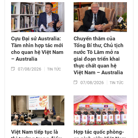
nghiệp và môi trường; Luật sửa đổi, bổ sung
một số điều của Luật Tần số vô tuyến điện,
Luật Viễn thông, Luật Giao dịch điện tử và Luật
Chuyển giao công nghệ. Sau đó, Quốc hội thảo
luận ở tổ về 3 dự án Luật trên.
Cựu Đại sứ Australia:
Chuyến thăm của
Tầm nhìn hợp tác mới
Tổng Bí thư, Chủ tịch
cho quan hệ Việt Nam
nước Tô Lâm mở ra
– Australia
giai đoạn triển khai
thực chất quan hệ
07/08/2026
TIN TỨC
Việt Nam – Australia
07/08/2026
TIN TỨC
Việt Nam tiếp tục là
Hợp tác quốc phòng-